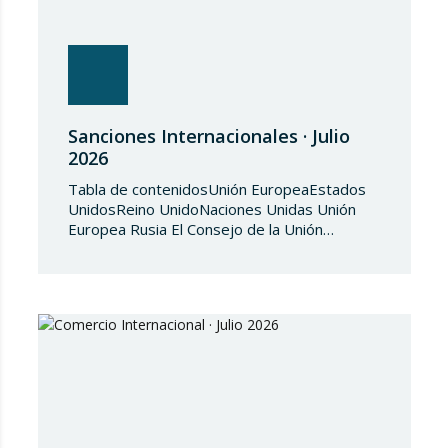
Sanciones Internacionales · Julio
2026
Tabla de contenidosUnión EuropeaEstados
UnidosReino UnidoNaciones Unidas Unión
Europea Rusia El Consejo de la Unión
Europea, en fecha de 3 de julio de 2026,
aprueba el Reglamento de Ejecución (UE)
2026/1541 del Consejo, de 3 de julio de
2026, por el que se aplica el Reglamento
(UE) 2018/1542 relativo a la adopción de
medidas restrictivas…