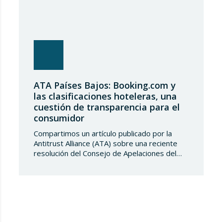
ATA Países Bajos: Booking.com y
las clasificaciones hoteleras, una
cuestión de transparencia para el
consumidor
Compartimos un artículo publicado por la
Antitrust Alliance (ATA) sobre una reciente
resolución del Consejo de Apelaciones del
Código de Publicidad de los Países Bajos,
que considera que Booking.com induce a
error a los consumidores al mostrar en su
plataforma clasificaciones por estrellas
asignadas por los propios hoteles sin
explicar de forma suficientemente clara su