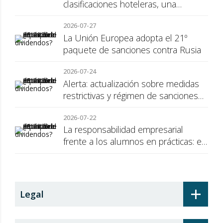
clasificaciones hoteleras, una
cuestión de transparencia para el
2026-07-27
consumidor
La Unión Europea adopta el 21º
paquete de sanciones contra Rusia
2026-07-24
Alerta: actualización sobre medidas
restrictivas y régimen de sanciones
de la UE a Rusia
2026-07-22
La responsabilidad empresarial
frente a los alumnos en prácticas: el
recargo de prestaciones
+
Legal