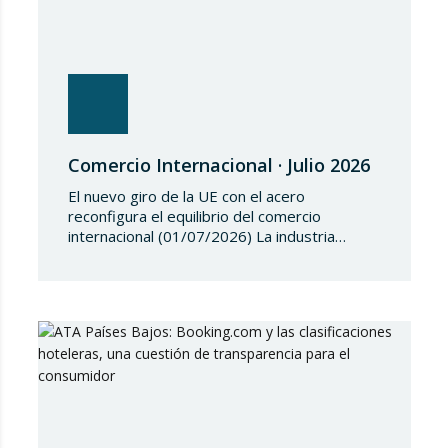
Comercio Internacional · Julio 2026
El nuevo giro de la UE con el acero
reconfigura el equilibrio del comercio
internacional (01/07/2026) La industria
siderúrgica europea ha iniciado una fase de
revisión de salvaguardias comerciales,
coincidiendo con un periodo de reajuste en
los flujos internacionales. La Comisión
Europea ha modificado las condiciones de
entrada de acero, estableciendo un
contingente arancelario de…