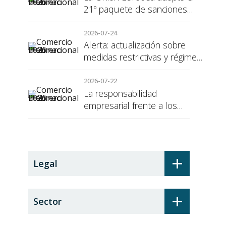
21º paquete de sanciones
contra Rusia
2026-07-24
Alerta: actualización sobre
medidas restrictivas y régimen
de sanciones de la UE a Rusia
2026-07-22
La responsabilidad
empresarial frente a los
alumnos en prácticas: el
recargo de prestaciones
+
Legal
+
Sector