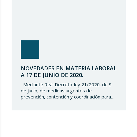
NOVEDADES EN MATERIA LABORAL
A 17 DE JUNIO DE 2020.
Mediante Real Decreto-ley 21/2020, de 9
de junio, de medidas urgentes de
prevención, contención y coordinación para
hacer frente a la crisis sanitaria ocasionada
por el COVID-19, se establecen las medidas
y obligaciones que se tienen que adoptar en
el entorno laboral tales como la ordenación
de los puestos de trabajo, la reincorporación
progresiva,…