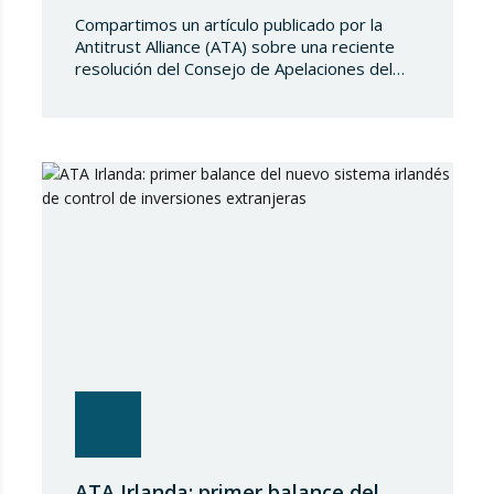
Compartimos un artículo publicado por la
Antitrust Alliance (ATA) sobre una reciente
resolución del Consejo de Apelaciones del
Código de Publicidad de los Países Bajos,
que considera que Booking.com induce a
error a los consumidores al mostrar en su
plataforma clasificaciones por estrellas
asignadas por los propios hoteles sin
explicar de forma suficientemente clara su
origen….
ATA Irlanda: primer balance del