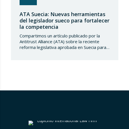
ATA Suecia: Nuevas herramientas
del legislador sueco para fortalecer
la competencia
Compartimos un artículo publicado por la
Antitrust Alliance (ATA) sobre la reciente
reforma legislativa aprobada en Suecia para
reforzar significativamente las facultades de
la Autoridad Sueca de Competencia. Las
nuevas medidas, que entrarán en vigor a
partir del 1 de agosto de 2026 y del 1 de
enero de 2027, introducen herramientas
destinadas a eliminar…