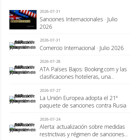
2026-07-31
Sanciones Internacionales · Julio
2026
2026-07-31
Comercio Internacional · Julio 2026
2026-07-28
ATA Países Bajos: Booking.com y las
clasificaciones hoteleras, una
cuestión de transparencia para el
2026-07-27
consumidor
La Unión Europea adopta el 21º
paquete de sanciones contra Rusia
2026-07-24
Alerta: actualización sobre medidas
restrictivas y régimen de sanciones