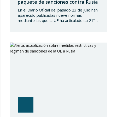
paquete de sanciones contra Rusia
En el Diario Oficial del pasado 23 de julio han
aparecido publicadas nueve normas
mediante las que la UE ha articulado su 21º
paquete de sanciones a la Federación de
Rusia. Se trata de una normativa de notable
amplitud y severidad, que viene a endurecer
aún más el régimen sancionador europeo
contra dicho país. En…