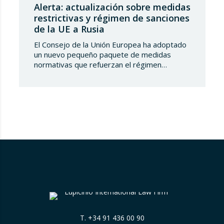
Alerta: actualización sobre medidas
restrictivas y régimen de sanciones
de la UE a Rusia
El Consejo de la Unión Europea ha adoptado
un nuevo pequeño paquete de medidas
normativas que refuerzan el régimen
sancionador frente a la Federación de Rusia.
Este conjunto de decisiones combina la
ampliación de las listas de personas y
entidades sancionadas en el sector
tecnológico-militar con un reajuste en los
plazos del mecanismo de límite…
T.
+34 91 436 00 90