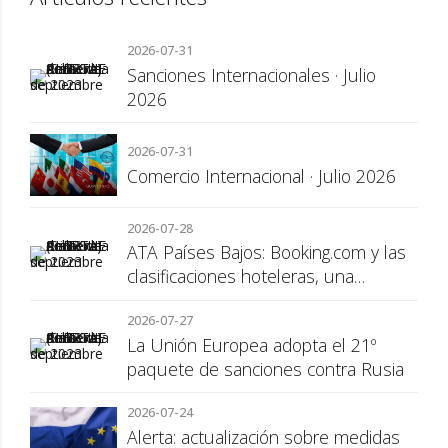
2026-07-31
Sanciones Internacionales · Julio
2026
2026-07-31
Comercio Internacional · Julio 2026
2026-07-28
ATA Países Bajos: Booking.com y las
clasificaciones hoteleras, una
cuestión de transparencia para el
2026-07-27
consumidor
La Unión Europea adopta el 21º
paquete de sanciones contra Rusia
2026-07-24
Alerta: actualización sobre medidas