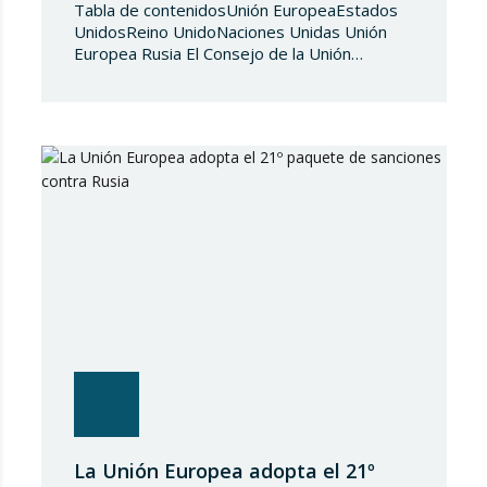
Tabla de contenidosUnión EuropeaEstados
UnidosReino UnidoNaciones Unidas Unión
Europea Rusia El Consejo de la Unión
Europea, en fecha de 3 de julio de 2026,
aprueba el Reglamento de Ejecución (UE)
2026/1541 del Consejo, de 3 de julio de
2026, por el que se aplica el Reglamento
(UE) 2018/1542 relativo a la adopción de
medidas restrictivas…
La Unión Europea adopta el 21º