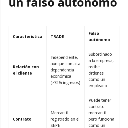
un falso autónomo
Falso
Característica
TRADE
autónomo
Subordinado
Independiente,
a la empresa,
aunque con alta
Relación con
recibe
dependencia
el cliente
órdenes
económica
como un
(≥75% ingresos)
empleado
Puede tener
contrato
Mercantil,
mercantil,
Contrato
registrado en el
pero funciona
SEPE
como un