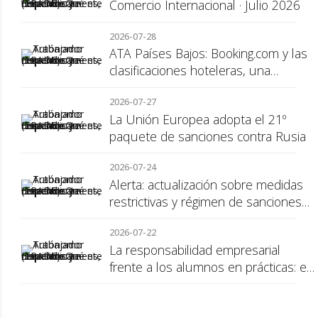
Comercio Internacional · Julio 2026
2026-07-28
ATA Países Bajos: Booking.com y las
clasificaciones hoteleras, una
cuestión de transparencia para el
2026-07-27
consumidor
La Unión Europea adopta el 21º
paquete de sanciones contra Rusia
2026-07-24
Alerta: actualización sobre medidas
restrictivas y régimen de sanciones
de la UE a Rusia
2026-07-22
La responsabilidad empresarial
frente a los alumnos en prácticas: el
recargo de prestaciones