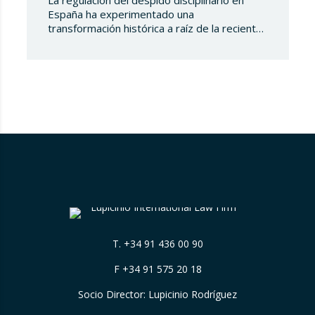
La regulación del despido disciplinario en
España ha experimentado una
transformación histórica a raíz de la reciente
doctrina emanada de la Sala de lo Social del
Tribunal Supremo. Lo que durante décadas
se consideró una facultad empresarial sujeta
únicamente a requisitos de forma y fondo
previstos en el Estatuto de los
Trabajadores, hoy exige una…
T.
+34 91 436 00 90
F +34 91 575 20 18
Socio Director: Lupicinio Rodríguez