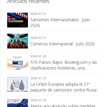
Artículos recientes
2026-07-31
Sanciones Internacionales · Julio
2026
2026-07-31
Comercio Internacional · Julio 2026
2026-07-28
ATA Países Bajos: Booking.com y las
clasificaciones hoteleras, una
cuestión de transparencia para el
2026-07-27
consumidor
La Unión Europea adopta el 21º
paquete de sanciones contra Rusia
2026-07-24
Alerta: actualización sobre medidas