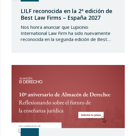
LILF reconocida en la 2ª edición de
Best Law Firms – España 2027
Nos honra anunciar que Lupicinio
International Law Firm ha sido nuevamente
reconocida en la segunda edición de Best
Law Firms – España 2027. Esta edición para
el capítulo español de Best Law
Firms, impulsada por Best Lawyers,
consolida una nueva referencia en la
evaluación de la excelencia jurídica en España.
Tras más de una década de trayectoria en
Estados Unidos…