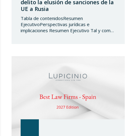
delito la elusión de sanciones de la
UE a Rusia
Tabla de contenidosResumen
EjecutivoPerspectivas jurídicas e
implicaciones Resumen Ejecutivo Tal y como
adelantábamos en su día, la Directiva
2024/1226 obligaba a los Estados miembros
a incorporar en su derecho nacional nuevos
tipos penales que sancionaran la vulneración
de las medidas restrictivas adoptadas por la
UE. Ante el incumplimiento de la obligación de
transposición de la…