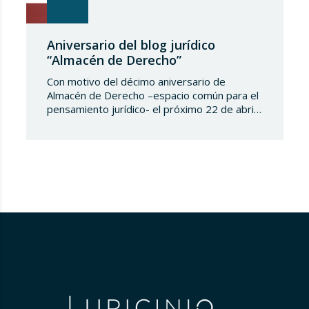
Aniversario del blog jurídico
“Almacén de Derecho”
Con motivo del décimo aniversario de
Almacén de Derecho –espacio común para el
pensamiento jurídico- el próximo 22 de abril
de 2025 en Madrid tendrá lugar un evento
titulado “Reflexionando sobre el futuro de la
enseñanza jurídica”. Esta jornada reunirá a
destacados académicos y profesionales del
derecho para debatir sobre los desafíos
presentes y futuros en…