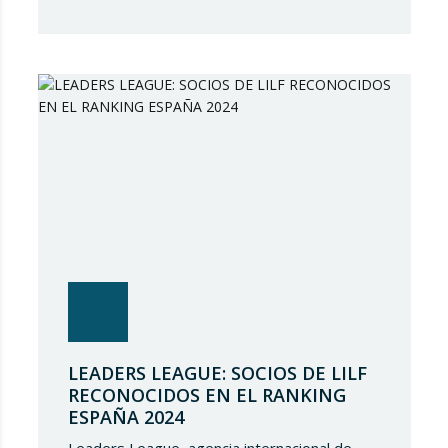
de “The Best Lawyers Spain 2024”. Es un
gran honor para Lupicinio International Law
Firm celebrar el reconocimiento de nuestro
equipo de profesionales una vez más, y
continuar estando presentes en tan selecto
directorio demostrando nuestro talento
jurídico. ¿Qué es…
LEADERS LEAGUE: SOCIOS DE LILF
RECONOCIDOS EN EL RANKING
ESPAÑA 2024
Leaders League, agencia internacional de