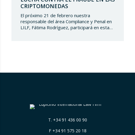
CRIPTOMONEDAS
El próximo 21 de febrero nuestra
responsable del área Compliance y Penal en
LILF, Fátima Rodríguez, participará en esta
‘Martesclass’ organizada por la Asociación
ICPF. Durante esta masterclass, se abordará
cómo combatir el fraude en esta nueva
realidad financiera que ha surgido de la mano
del mundo del blockchain y de las
criptomonedas. Y para…
T.
+34 91 436 00 90
F +34 91 575 20 18