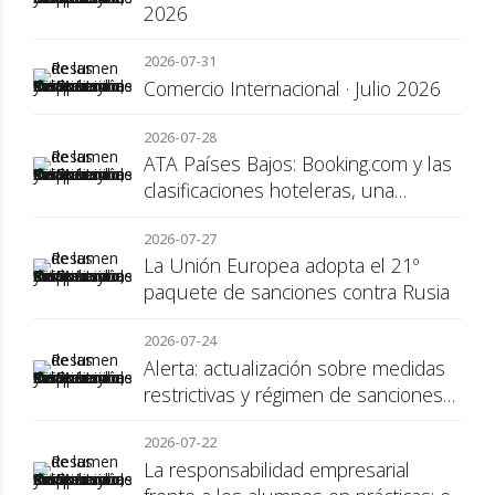
2026
2026-07-31
Comercio Internacional · Julio 2026
2026-07-28
ATA Países Bajos: Booking.com y las
clasificaciones hoteleras, una
cuestión de transparencia para el
2026-07-27
consumidor
La Unión Europea adopta el 21º
paquete de sanciones contra Rusia
2026-07-24
Alerta: actualización sobre medidas
restrictivas y régimen de sanciones
de la UE a Rusia
2026-07-22
La responsabilidad empresarial