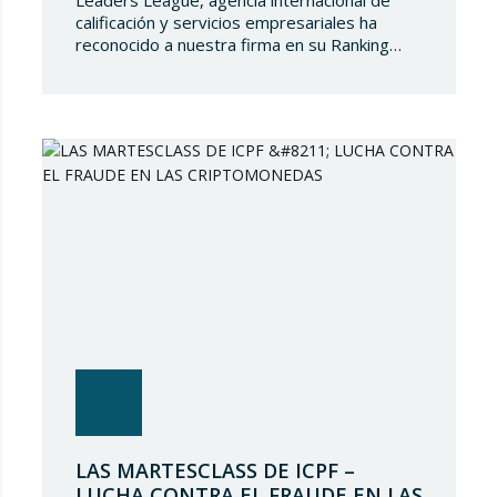
calificación y servicios empresariales ha
reconocido a nuestra firma en su Ranking
España 2024. En Lupicinio International Law
Firm nos sentimos muy honrados de que una
prestigiosa representación de nuestros
socios hayan sido reconocidos nuevamente y
de seguir siendo parte de un directorio tan
selecto, lo que demuestra el gran talento…
LAS MARTESCLASS DE ICPF –
LUCHA CONTRA EL FRAUDE EN LAS