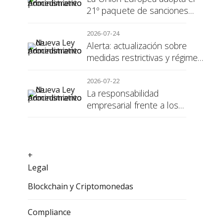
21º paquete de sanciones
contra Rusia
2026-07-24
Alerta: actualización sobre
medidas restrictivas y régimen
de sanciones de la UE a Rusia
2026-07-22
La responsabilidad
empresarial frente a los
alumnos en prácticas: el
recargo de prestaciones
+
Legal
Blockchain y Criptomonedas
Compliance