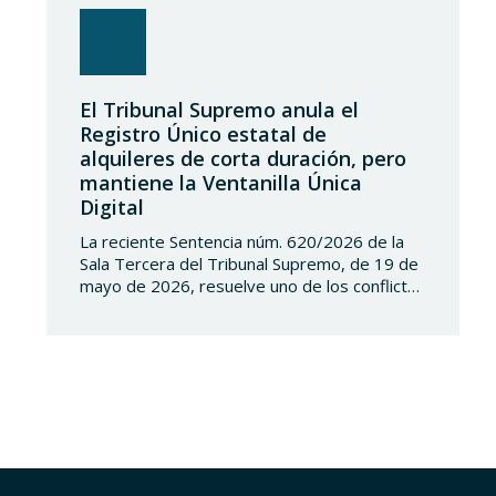
El Tribunal Supremo anula el
Registro Único estatal de
alquileres de corta duración, pero
mantiene la Ventanilla Única
Digital
La reciente Sentencia núm. 620/2026 de la
Sala Tercera del Tribunal Supremo, de 19 de
mayo de 2026, resuelve uno de los conflictos
competenciales más relevantes surgidos en
torno a la regulación de los alquileres de
corta duración y al intento del Estado de
implantar un Registro Único de
Arrendamientos vinculado al Registro de la…