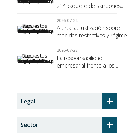
21º paquete de sanciones
contra Rusia
2026-07-24
Alerta: actualización sobre
medidas restrictivas y régimen
de sanciones de la UE a Rusia
2026-07-22
La responsabilidad
empresarial frente a los
alumnos en prácticas: el
recargo de prestaciones
+
Legal
+
Sector