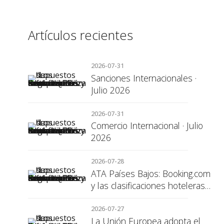
Artículos recientes
2026-07-31
Sanciones Internacionales ·
Julio 2026
2026-07-31
Comercio Internacional · Julio
2026
2026-07-28
ATA Países Bajos: Booking.com
y las clasificaciones hoteleras,
una cuestión de transparencia
para el consumidor
2026-07-27
La Unión Europea adopta el