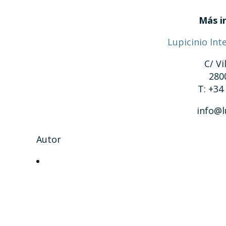
Más i
Lupicinio Int
C/ Vi
280
T: +34
info@l
Autor