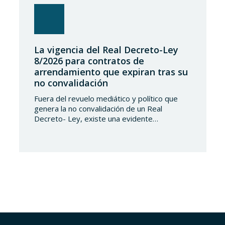
La vigencia del Real Decreto-Ley
8/2026 para contratos de
arrendamiento que expiran tras su
no convalidación
Fuera del revuelo mediático y político que
genera la no convalidación de un Real
Decreto- Ley, existe una evidente
transcendencia jurídica de los efectos de
dicha no convalidación en la vida privada de
los españoles, transcendencia que, en el
caso del Real Decreto-Ley 8/2026, de 20 de
marzo, de medidas en el alquiler en
respuesta…