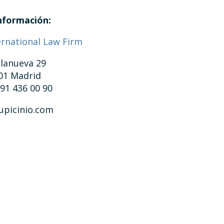
nformación:
ernational Law Firm
llanueva 29
01 Madrid
 91 436 00 90
upicinio.com