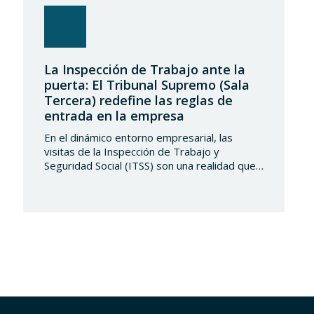
La Inspección de Trabajo ante la
puerta: El Tribunal Supremo (Sala
Tercera) redefine las reglas de
entrada en la empresa
En el dinámico entorno empresarial, las
visitas de la Inspección de Trabajo y
Seguridad Social (ITSS) son una realidad que
toda compañía debe conocer y saber
gestionar. Recientemente, una sentencia del
Tribunal Supremo ha generado una notable
controversia al reinterpretar los límites de
estas actuaciones, poniendo en el centro del
debate un derecho fundamental: la…