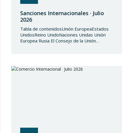
Sanciones Internacionales · Julio
2026
Tabla de contenidosUnión EuropeaEstados
UnidosReino UnidoNaciones Unidas Unión
Europea Rusia El Consejo de la Unión
Europea, en fecha de 3 de julio de 2026,
aprueba el Reglamento de Ejecución (UE)
2026/1541 del Consejo, de 3 de julio de
2026, por el que se aplica el Reglamento
(UE) 2018/1542 relativo a la adopción de
medidas restrictivas…