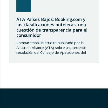
ATA Países Bajos: Booking.com y
las clasificaciones hoteleras, una
cuestión de transparencia para el
consumidor
Compartimos un artículo publicado por la
Antitrust Alliance (ATA) sobre una reciente
resolución del Consejo de Apelaciones del
Código de Publicidad de los Países Bajos,
que considera que Booking.com induce a
error a los consumidores al mostrar en su
plataforma clasificaciones por estrellas
asignadas por los propios hoteles sin
explicar de forma suficientemente clara su
origen….