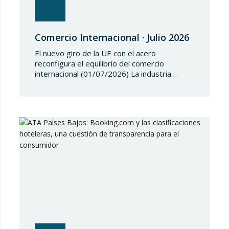
Comercio Internacional · Julio 2026
El nuevo giro de la UE con el acero
reconfigura el equilibrio del comercio
internacional (01/07/2026) La industria
siderúrgica europea ha iniciado una fase de
revisión de salvaguardias comerciales,
coincidiendo con un periodo de reajuste en
los flujos internacionales. La Comisión
Europea ha modificado las condiciones de
entrada de acero, estableciendo un
contingente arancelario de…