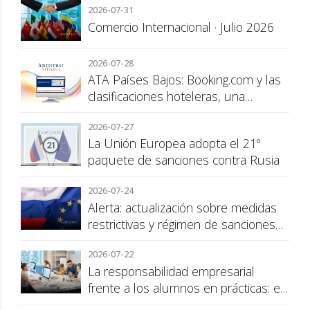
2026-07-31
Comercio Internacional · Julio 2026
2026-07-28
ATA Países Bajos: Booking.com y las
clasificaciones hoteleras, una
cuestión de transparencia para el
2026-07-27
consumidor
La Unión Europea adopta el 21º
paquete de sanciones contra Rusia
2026-07-24
Alerta: actualización sobre medidas
restrictivas y régimen de sanciones
de la UE a Rusia
2026-07-22
La responsabilidad empresarial
frente a los alumnos en prácticas: el
recargo de prestaciones