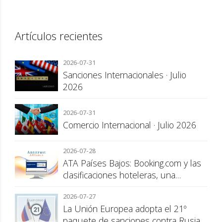
Artículos recientes
2026-07-31
Sanciones Internacionales · Julio
2026
2026-07-31
Comercio Internacional · Julio 2026
2026-07-28
ATA Países Bajos: Booking.com y las
clasificaciones hoteleras, una
cuestión de transparencia para el
2026-07-27
consumidor
La Unión Europea adopta el 21º
paquete de sanciones contra Rusia