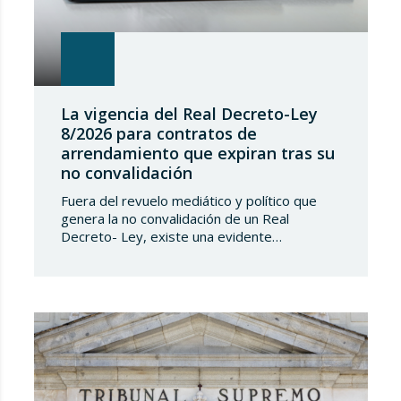
La vigencia del Real Decreto-Ley
8/2026 para contratos de
arrendamiento que expiran tras su
no convalidación
Fuera del revuelo mediático y político que
genera la no convalidación de un Real
Decreto- Ley, existe una evidente
transcendencia jurídica de los efectos de
dicha no convalidación en la vida privada de
los españoles, transcendencia que, en el
caso del Real Decreto-Ley 8/2026, de 20 de
marzo, de medidas en el alquiler en
respuesta…