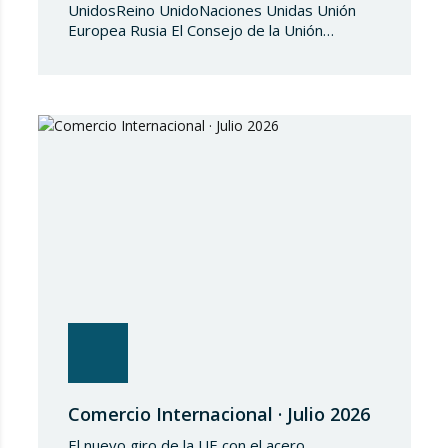
UnidosReino UnidoNaciones Unidas Unión
Europea Rusia El Consejo de la Unión
Europea, en fecha de 3 de julio de 2026,
aprueba el Reglamento de Ejecución (UE)
2026/1541 del Consejo, de 3 de julio de
2026, por el que se aplica el Reglamento
(UE) 2018/1542 relativo a la adopción de
medidas restrictivas…
Comercio Internacional · Julio 2026
El nuevo giro de la UE con el acero