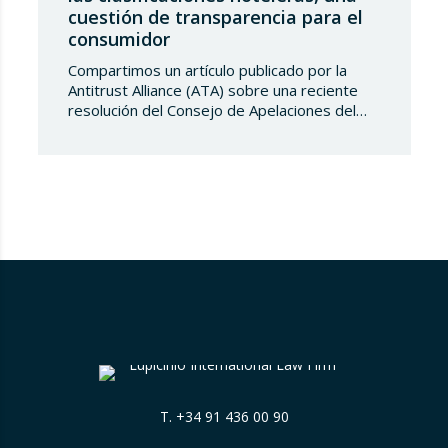
cuestión de transparencia para el
consumidor
Compartimos un artículo publicado por la
Antitrust Alliance (ATA) sobre una reciente
resolución del Consejo de Apelaciones del
Código de Publicidad de los Países Bajos,
que considera que Booking.com induce a
error a los consumidores al mostrar en su
plataforma clasificaciones por estrellas
asignadas por los propios hoteles sin
explicar de forma suficientemente clara su
origen….
T.
+34 91 436 00 90