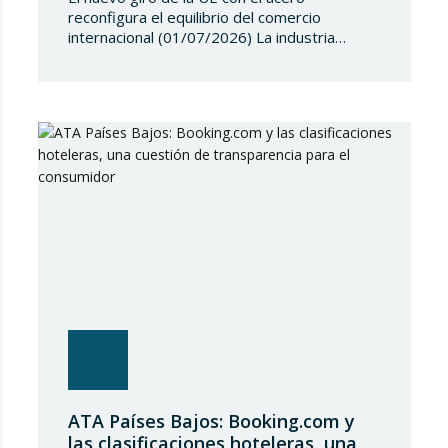
reconfigura el equilibrio del comercio
internacional (01/07/2026) La industria
siderúrgica europea ha iniciado una fase de
revisión de salvaguardias comerciales,
coincidiendo con un periodo de reajuste en
los flujos internacionales. La Comisión
Europea ha modificado las condiciones de
entrada de acero, estableciendo un
contingente arancelario de…
ATA Países Bajos: Booking.com y
las clasificaciones hoteleras, una