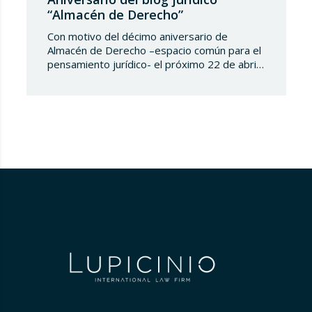
“Almacén de Derecho”
Con motivo del décimo aniversario de
Almacén de Derecho –espacio común para el
pensamiento jurídico- el próximo 22 de abril
de 2025 en Madrid tendrá lugar un evento
titulado “Reflexionando sobre el futuro de la
enseñanza jurídica”. Esta jornada reunirá a
destacados académicos y profesionales del
derecho para debatir sobre los desafíos
presentes y futuros en…