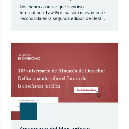
Nos honra anunciar que Lupicinio
International Law Firm ha sido nuevamente
reconocida en la segunda edición de Best
Law Firms – España 2027. Esta edición para
el capítulo español de Best Law
Firms, impulsada por Best Lawyers,
consolida una nueva referencia en la
evaluación de la excelencia jurídica en España.
Tras más de una década de trayectoria en
Estados Unidos…
Aniversario del blog jurídico