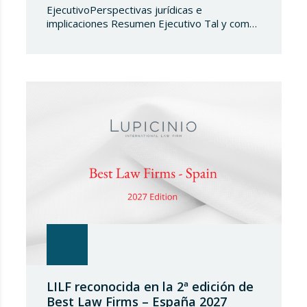
EjecutivoPerspectivas jurídicas e
implicaciones Resumen Ejecutivo Tal y como
adelantábamos en su día, la Directiva
2024/1226 obligaba a los Estados miembros
a incorporar en su derecho nacional nuevos
tipos penales que sancionaran la vulneración
de las medidas restrictivas adoptadas por la
UE. Ante el incumplimiento de la obligación de
transposición de la…
LILF reconocida en la 2ª edición de
Best Law Firms – España 2027