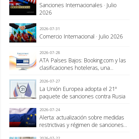
Sanciones Internacionales · Julio
2026
2026-07-31
Comercio Internacional · Julio 2026
2026-07-28
ATA Países Bajos: Booking.com y las
clasificaciones hoteleras, una
cuestión de transparencia para el
2026-07-27
consumidor
La Unión Europea adopta el 21º
paquete de sanciones contra Rusia
2026-07-24
Alerta: actualización sobre medidas
restrictivas y régimen de sanciones
de la UE a Rusia
2026-07-22