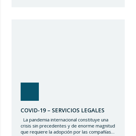
entre sus manos la regulación de este y los
derechos y garantías de los trabajadores
que optarán por dicha modalidad de
prestación de servicios. Tal y como…
COVID-19 – SERVICIOS LEGALES
La pandemia internacional constituye una
crisis sin precedentes y de enorme magnitud
que requiere la adopción por las compañías