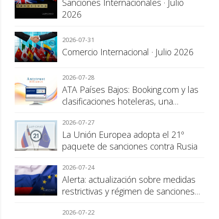
Sanciones Internacionales · Julio
2026
2026-07-31
Comercio Internacional · Julio 2026
2026-07-28
ATA Países Bajos: Booking.com y las
clasificaciones hoteleras, una
cuestión de transparencia para el
2026-07-27
consumidor
La Unión Europea adopta el 21º
paquete de sanciones contra Rusia
2026-07-24
Alerta: actualización sobre medidas
restrictivas y régimen de sanciones
de la UE a Rusia
2026-07-22