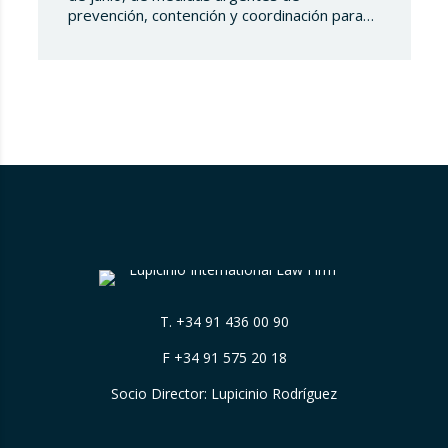
prevención, contención y coordinación para
hacer frente a la crisis sanitaria ocasionada
por el COVID-19, se establecen las medidas
y obligaciones que se tienen que adoptar en
el entorno laboral tales como la ordenación
de los puestos de trabajo, la reincorporación
progresiva,…
T.
+34 91 436 00 90
F +34 91 575 20 18
Socio Director: Lupicinio Rodríguez