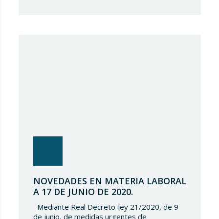
de medidas, tanto orientadas a hacer frente
al impacto económico y social negativo
derivado del COVID-19, como a la detección
de riesgos y oportunidades relacionados con
la misma. Lupicinio International Law Firm
(“LILF”) quiere ofrecer…
NOVEDADES EN MATERIA LABORAL
A 17 DE JUNIO DE 2020.
Mediante Real Decreto-ley 21/2020, de 9
de junio, de medidas urgentes de