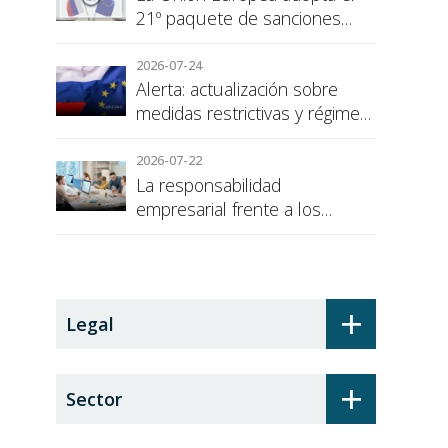
21º paquete de sanciones
contra Rusia
2026-07-24
Alerta: actualización sobre
medidas restrictivas y régimen
de sanciones de la UE a Rusia
2026-07-22
La responsabilidad
empresarial frente a los
alumnos en prácticas: el
recargo de prestaciones
+
Legal
+
Sector