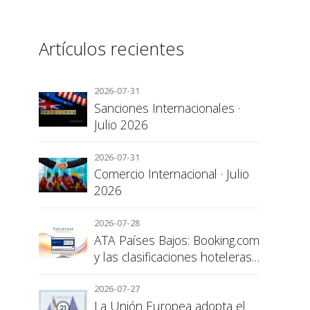
Artículos recientes
2026-07-31
Sanciones Internacionales ·
Julio 2026
2026-07-31
Comercio Internacional · Julio
2026
2026-07-28
ATA Países Bajos: Booking.com
y las clasificaciones hoteleras,
una cuestión de transparencia
para el consumidor
2026-07-27
La Unión Europea adopta el