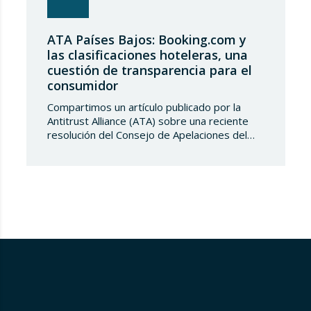
ATA Países Bajos: Booking.com y
las clasificaciones hoteleras, una
cuestión de transparencia para el
consumidor
Compartimos un artículo publicado por la
Antitrust Alliance (ATA) sobre una reciente
resolución del Consejo de Apelaciones del
Código de Publicidad de los Países Bajos,
que considera que Booking.com induce a
error a los consumidores al mostrar en su
plataforma clasificaciones por estrellas
asignadas por los propios hoteles sin
explicar de forma suficientemente clara su
origen….