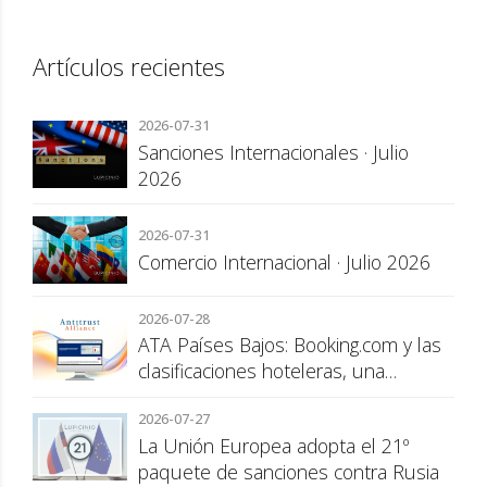
Artículos recientes
2026-07-31
Sanciones Internacionales · Julio
2026
2026-07-31
Comercio Internacional · Julio 2026
2026-07-28
ATA Países Bajos: Booking.com y las
clasificaciones hoteleras, una
cuestión de transparencia para el
2026-07-27
consumidor
La Unión Europea adopta el 21º
paquete de sanciones contra Rusia