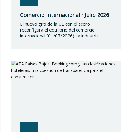
Comercio Internacional · Julio 2026
El nuevo giro de la UE con el acero
reconfigura el equilibrio del comercio
internacional (01/07/2026) La industria
siderúrgica europea ha iniciado una fase de
revisión de salvaguardias comerciales,
coincidiendo con un periodo de reajuste en
los flujos internacionales. La Comisión
Europea ha modificado las condiciones de
entrada de acero, estableciendo un
contingente arancelario de…