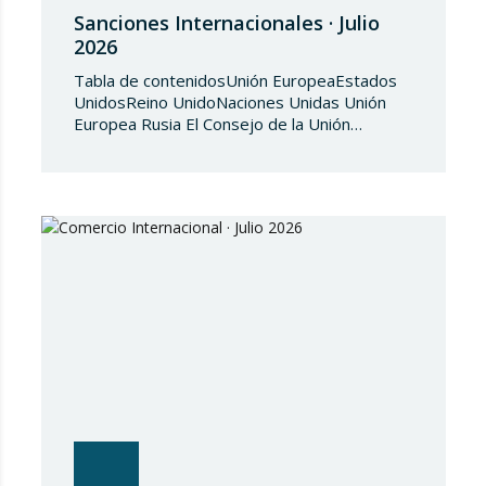
Sanciones Internacionales · Julio
2026
Tabla de contenidosUnión EuropeaEstados
UnidosReino UnidoNaciones Unidas Unión
Europea Rusia El Consejo de la Unión
Europea, en fecha de 3 de julio de 2026,
aprueba el Reglamento de Ejecución (UE)
2026/1541 del Consejo, de 3 de julio de
2026, por el que se aplica el Reglamento
(UE) 2018/1542 relativo a la adopción de
medidas restrictivas…