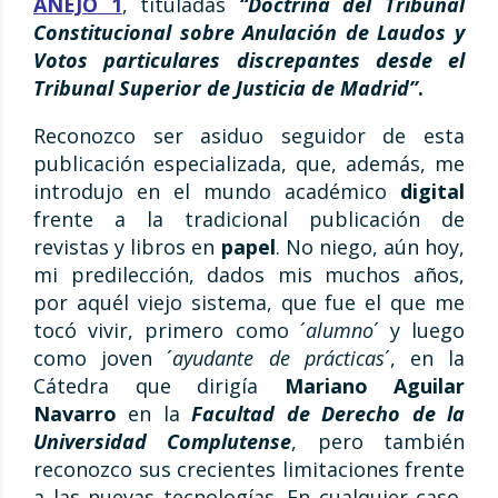
ANEJO 1
, tituladas
“
Doctrina del Tribunal
Constitucional sobre Anulación de Laudos y
Votos particulares discrepantes desde el
Tribunal Superior de Justicia de Madrid
”
.
Reconozco ser asiduo seguidor de esta
publicación especializada, que, además, me
introdujo en el mundo académico
digital
frente a la tradicional publicación de
revistas y libros en
papel
. No niego, aún hoy,
mi predilección, dados mis muchos años,
por aquél viejo sistema, que fue el que me
tocó vivir, primero como ´
alumno
´ y luego
como joven ´
ayudante de prácticas
´, en la
Cátedra que dirigía
Mariano Aguilar
Navarro
en la
Facultad de Derecho de la
Universidad Complutense
, pero también
reconozco sus crecientes limitaciones frente
a las nuevas tecnologías. En cualquier caso,