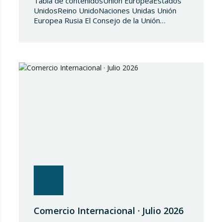
Tabla de contenidosUnión EuropeaEstados
UnidosReino UnidoNaciones Unidas Unión
Europea Rusia El Consejo de la Unión
Europea, en fecha de 3 de julio de 2026,
aprueba el Reglamento de Ejecución (UE)
2026/1541 del Consejo, de 3 de julio de
2026, por el que se aplica el Reglamento
(UE) 2018/1542 relativo a la adopción de
medidas restrictivas…
Comercio Internacional · Julio 2026