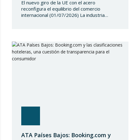
El nuevo giro de la UE con el acero
reconfigura el equilibrio del comercio
internacional (01/07/2026) La industria
siderúrgica europea ha iniciado una fase de
revisión de salvaguardias comerciales,
coincidiendo con un periodo de reajuste en
los flujos internacionales. La Comisión
Europea ha modificado las condiciones de
entrada de acero, estableciendo un
contingente arancelario de…
ATA Países Bajos: Booking.com y