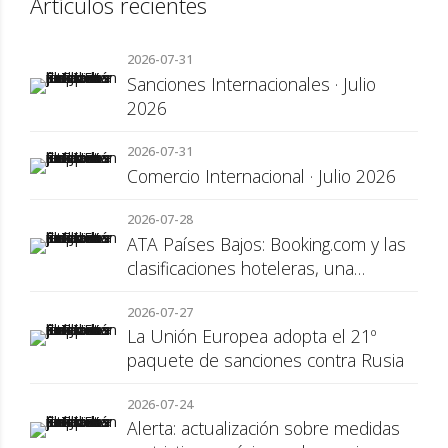
Artículos recientes
2026-07-31
Sanciones Internacionales · Julio
2026
2026-07-31
Comercio Internacional · Julio 2026
2026-07-28
ATA Países Bajos: Booking.com y las
clasificaciones hoteleras, una
cuestión de transparencia para el
2026-07-27
consumidor
La Unión Europea adopta el 21º
paquete de sanciones contra Rusia
2026-07-24
Alerta: actualización sobre medidas