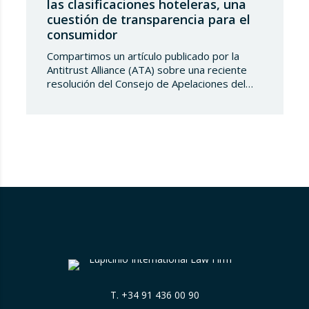
las clasificaciones hoteleras, una
cuestión de transparencia para el
consumidor
Compartimos un artículo publicado por la
Antitrust Alliance (ATA) sobre una reciente
resolución del Consejo de Apelaciones del
Código de Publicidad de los Países Bajos,
que considera que Booking.com induce a
error a los consumidores al mostrar en su
plataforma clasificaciones por estrellas
asignadas por los propios hoteles sin
explicar de forma suficientemente clara su
origen….
T.
+34 91 436 00 90