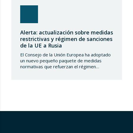
Alerta: actualización sobre medidas
restrictivas y régimen de sanciones
de la UE a Rusia
El Consejo de la Unión Europea ha adoptado
un nuevo pequeño paquete de medidas
normativas que refuerzan el régimen
sancionador frente a la Federación de Rusia.
Este conjunto de decisiones combina la
ampliación de las listas de personas y
entidades sancionadas en el sector
tecnológico-militar con un reajuste en los
plazos del mecanismo de límite…