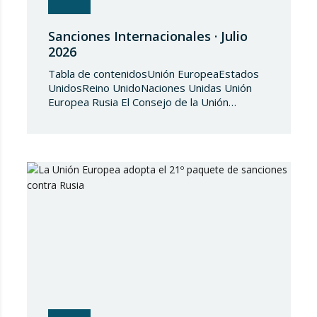
Sanciones Internacionales · Julio
2026
Tabla de contenidosUnión EuropeaEstados
UnidosReino UnidoNaciones Unidas Unión
Europea Rusia El Consejo de la Unión
Europea, en fecha de 3 de julio de 2026,
aprueba el Reglamento de Ejecución (UE)
2026/1541 del Consejo, de 3 de julio de
2026, por el que se aplica el Reglamento
(UE) 2018/1542 relativo a la adopción de
medidas restrictivas…