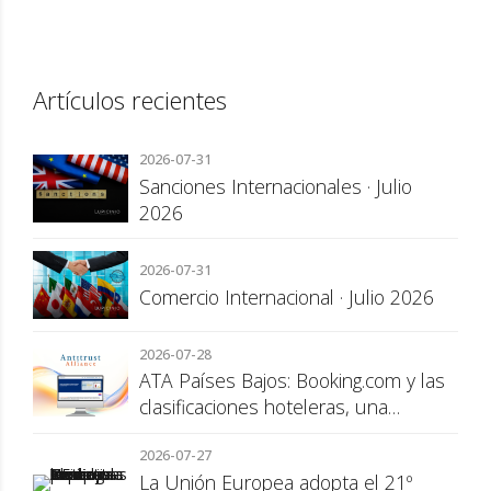
Artículos recientes
2026-07-31
Sanciones Internacionales · Julio
2026
2026-07-31
Comercio Internacional · Julio 2026
2026-07-28
ATA Países Bajos: Booking.com y las
clasificaciones hoteleras, una
cuestión de transparencia para el
2026-07-27
consumidor
La Unión Europea adopta el 21º