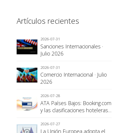
Artículos recientes
2026-07-31
Sanciones Internacionales ·
Julio 2026
2026-07-31
Comercio Internacional · Julio
2026
2026-07-28
ATA Países Bajos: Booking.com
y las clasificaciones hoteleras,
una cuestión de transparencia
para el consumidor
2026-07-27
La Unión Europea adopta el