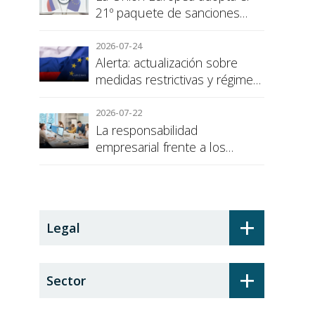
21º paquete de sanciones
contra Rusia
2026-07-24
Alerta: actualización sobre
medidas restrictivas y régimen
de sanciones de la UE a Rusia
2026-07-22
La responsabilidad
empresarial frente a los
alumnos en prácticas: el
recargo de prestaciones
+
Legal
+
Sector