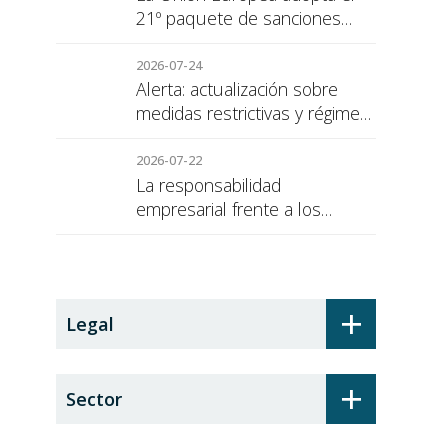
21º paquete de sanciones
contra Rusia
2026-07-24
Alerta: actualización sobre
medidas restrictivas y régimen
de sanciones de la UE a Rusia
2026-07-22
La responsabilidad
empresarial frente a los
alumnos en prácticas: el
recargo de prestaciones
+
Legal
+
Sector