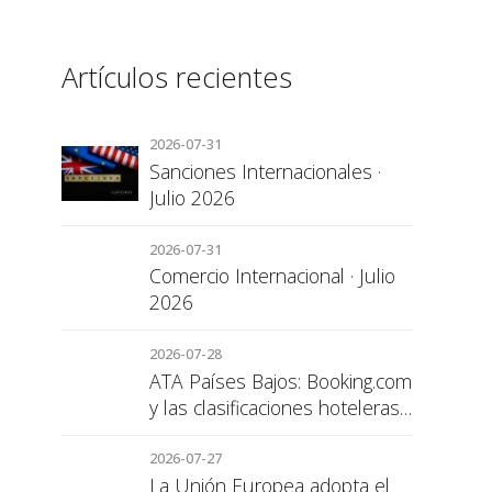
Artículos recientes
2026-07-31
Sanciones Internacionales ·
Julio 2026
2026-07-31
Comercio Internacional · Julio
2026
2026-07-28
ATA Países Bajos: Booking.com
y las clasificaciones hoteleras,
una cuestión de transparencia
para el consumidor
2026-07-27
La Unión Europea adopta el