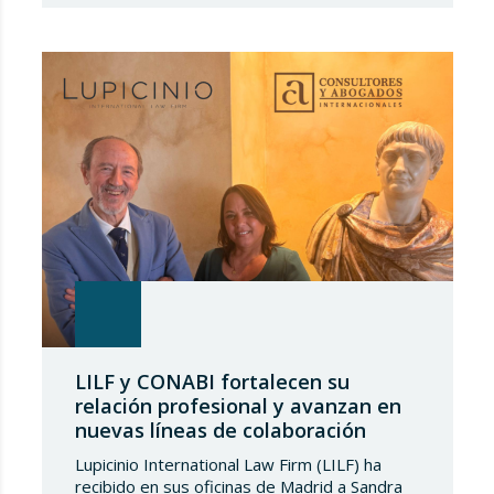
el capítulo español de Best Law
Firms, impulsada por Best Lawyers,
consolida una nueva referencia en la
evaluación de la excelencia jurídica en España.
Tras más de una década de trayectoria en
Estados Unidos…
LILF y CONABI fortalecen su
relación profesional y avanzan en
nuevas líneas de colaboración
Lupicinio International Law Firm (LILF) ha
recibido en sus oficinas de Madrid a Sandra