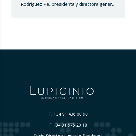
Rodríguez Pe, presidenta y directora general
de Consultores y Abogados Internacionales
(CONABI), despacho de abogados con sede
en La Habana, en el marco de una reunión de
alto nivel orientada al fortalecimiento de
relaciones institucionales y al desarrollo de
nuevas oportunidades…
T.
+34 91 436 00 90
F +34 91 575 20 18
Socio Director: Lupicinio Rodríguez