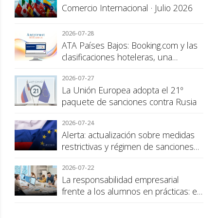
Comercio Internacional · Julio 2026
2026-07-28
ATA Países Bajos: Booking.com y las
clasificaciones hoteleras, una
cuestión de transparencia para el
2026-07-27
consumidor
La Unión Europea adopta el 21º
paquete de sanciones contra Rusia
2026-07-24
Alerta: actualización sobre medidas
restrictivas y régimen de sanciones
de la UE a Rusia
2026-07-22
La responsabilidad empresarial
frente a los alumnos en prácticas: el
recargo de prestaciones