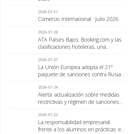
2026-07-31
Comercio Internacional · Julio 2026
2026-07-28
ATA Países Bajos: Booking.com y las
clasificaciones hoteleras, una
cuestión de transparencia para el
2026-07-27
consumidor
La Unión Europea adopta el 21º
paquete de sanciones contra Rusia
2026-07-24
Alerta: actualización sobre medidas
restrictivas y régimen de sanciones
de la UE a Rusia
2026-07-22
La responsabilidad empresarial
frente a los alumnos en prácticas: el