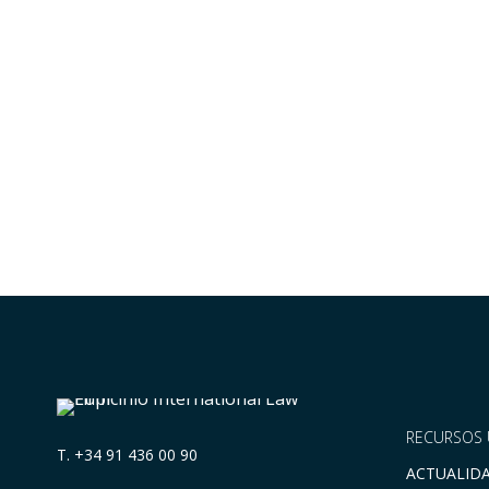
RECURSOS 
T.
+34 91 436 00 90
ACTUALID