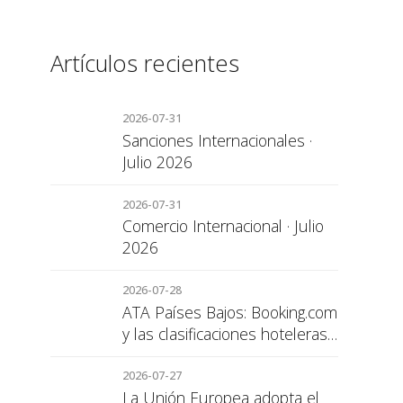
Artículos recientes
2026-07-31
Sanciones Internacionales ·
Julio 2026
2026-07-31
Comercio Internacional · Julio
2026
2026-07-28
ATA Países Bajos: Booking.com
y las clasificaciones hoteleras,
una cuestión de transparencia
para el consumidor
2026-07-27
La Unión Europea adopta el