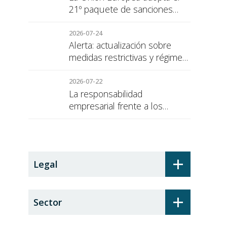
21º paquete de sanciones
contra Rusia
2026-07-24
Alerta: actualización sobre
medidas restrictivas y régimen
de sanciones de la UE a Rusia
2026-07-22
La responsabilidad
empresarial frente a los
alumnos en prácticas: el
recargo de prestaciones
+
Legal
+
Sector