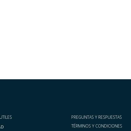
Cambios en el cálculo de
la indemnización por
despido improcedente
2016-04-20
UTILES
PREGUNTAS Y RESPUESTAS
TÉRMINOS Y CONDICIONES
AD