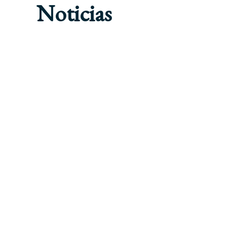
Noticias
ARTÍCULOS DE OPINIÓN
SIN CATEGORÍA
MOBILE WORLD CONGRESS
DAÑOS?
2020-02-21
ARTÍCULOS DE OPINIÓN
DERECHO LABORAL