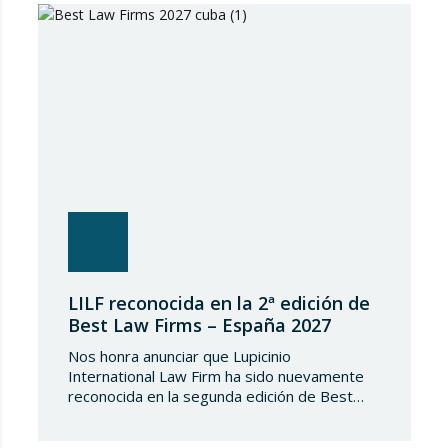
de las medidas restrictivas adoptadas por la
UE. Ante el incumplimiento de la obligación de
transposición de la…
LILF reconocida en la 2ª edición de
Best Law Firms – España 2027
Nos honra anunciar que Lupicinio
International Law Firm ha sido nuevamente
reconocida en la segunda edición de Best
Law Firms – España 2027. Esta edición para
el capítulo español de Best Law