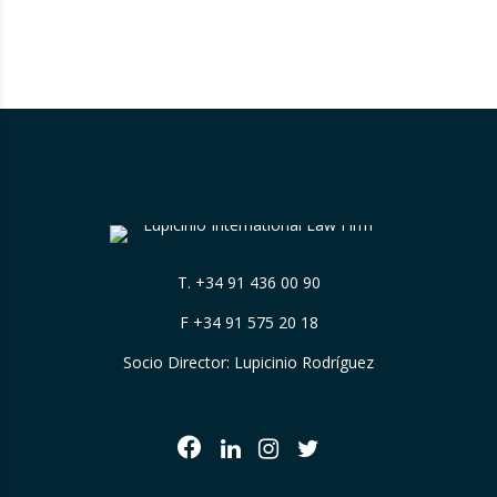
Firms, impulsada por Best Lawyers,
consolida una nueva referencia en la
evaluación de la excelencia jurídica en España.
Tras más de una década de trayectoria en
Estados Unidos…
T.
+34 91 436 00 90
F +34 91 575 20 18
Socio Director: Lupicinio Rodríguez