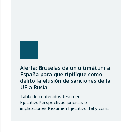
Alerta: Bruselas da un ultimátum a
España para que tipifique como
delito la elusión de sanciones de la
UE a Rusia
Tabla de contenidosResumen
EjecutivoPerspectivas jurídicas e
implicaciones Resumen Ejecutivo Tal y como
adelantábamos en su día, la Directiva
2024/1226 obligaba a los Estados miembros
a incorporar en su derecho nacional nuevos
tipos penales que sancionaran la vulneración