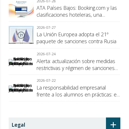
2026-07-28
ATA Países Bajos: Booking.com y las
clasificaciones hoteleras, una
cuestión de transparencia para el
2026-07-27
consumidor
La Unión Europea adopta el 21º
paquete de sanciones contra Rusia
2026-07-24
Alerta: actualización sobre medidas
restrictivas y régimen de sanciones
de la UE a Rusia
2026-07-22
La responsabilidad empresarial
frente a los alumnos en prácticas: el
recargo de prestaciones
+
Legal