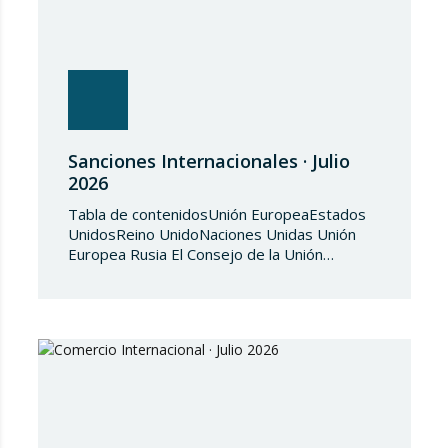
Sanciones Internacionales · Julio
2026
Tabla de contenidosUnión EuropeaEstados
UnidosReino UnidoNaciones Unidas Unión
Europea Rusia El Consejo de la Unión
Europea, en fecha de 3 de julio de 2026,
aprueba el Reglamento de Ejecución (UE)
2026/1541 del Consejo, de 3 de julio de
2026, por el que se aplica el Reglamento
(UE) 2018/1542 relativo a la adopción de
medidas restrictivas…