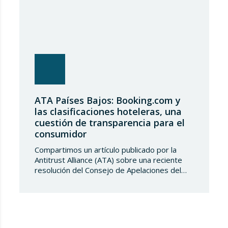
ATA Países Bajos: Booking.com y
las clasificaciones hoteleras, una
cuestión de transparencia para el
consumidor
Compartimos un artículo publicado por la
Antitrust Alliance (ATA) sobre una reciente
resolución del Consejo de Apelaciones del
Código de Publicidad de los Países Bajos,
que considera que Booking.com induce a
error a los consumidores al mostrar en su
plataforma clasificaciones por estrellas
asignadas por los propios hoteles sin