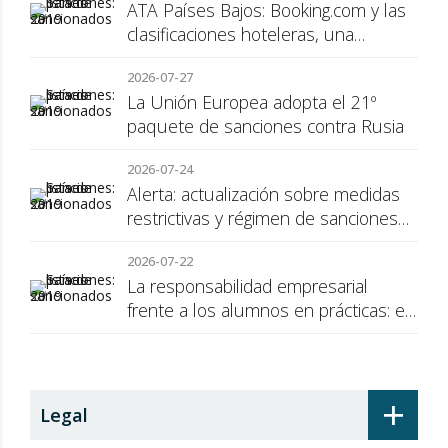
ATA Países Bajos: Booking.com y las
clasificaciones hoteleras, una
cuestión de transparencia para el
2026-07-27
consumidor
La Unión Europea adopta el 21º
paquete de sanciones contra Rusia
2026-07-24
Alerta: actualización sobre medidas
restrictivas y régimen de sanciones
de la UE a Rusia
2026-07-22
La responsabilidad empresarial
frente a los alumnos en prácticas: el
recargo de prestaciones
+
Legal