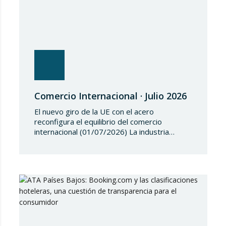
Comercio Internacional · Julio 2026
El nuevo giro de la UE con el acero
reconfigura el equilibrio del comercio
internacional (01/07/2026) La industria
siderúrgica europea ha iniciado una fase de
revisión de salvaguardias comerciales,
coincidiendo con un periodo de reajuste en
los flujos internacionales. La Comisión
Europea ha modificado las condiciones de
entrada de acero, estableciendo un
contingente arancelario de…