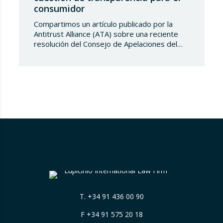
consumidor
Compartimos un artículo publicado por la
Antitrust Alliance (ATA) sobre una reciente
resolución del Consejo de Apelaciones del
Código de Publicidad de los Países Bajos,
que considera que Booking.com induce a
error a los consumidores al mostrar en su
plataforma clasificaciones por estrellas
asignadas por los propios hoteles sin
explicar de forma suficientemente clara su
origen….
T.
+34 91 436 00 90
F +34 91 575 20 18