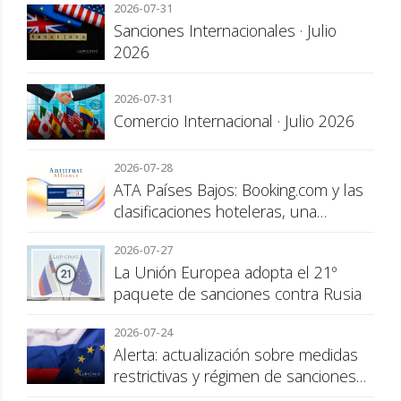
2026-07-31
Sanciones Internacionales · Julio
2026
2026-07-31
Comercio Internacional · Julio 2026
2026-07-28
ATA Países Bajos: Booking.com y las
clasificaciones hoteleras, una
cuestión de transparencia para el
2026-07-27
consumidor
La Unión Europea adopta el 21º
paquete de sanciones contra Rusia
2026-07-24
Alerta: actualización sobre medidas
restrictivas y régimen de sanciones
de la UE a Rusia