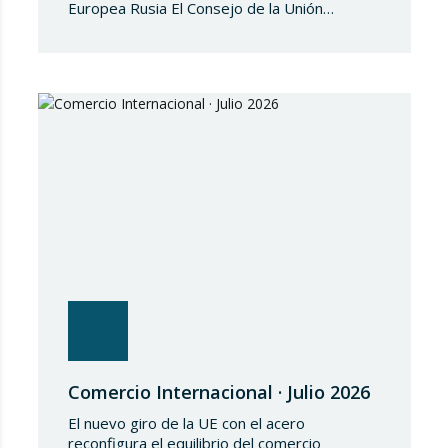
Europea Rusia El Consejo de la Unión
Europea, en fecha de 3 de julio de 2026,
aprueba el Reglamento de Ejecución (UE)
2026/1541 del Consejo, de 3 de julio de
2026, por el que se aplica el Reglamento
(UE) 2018/1542 relativo a la adopción de
medidas restrictivas…
Comercio Internacional · Julio 2026
El nuevo giro de la UE con el acero
reconfigura el equilibrio del comercio