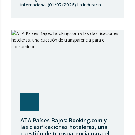
internacional (01/07/2026) La industria
siderúrgica europea ha iniciado una fase de
revisión de salvaguardias comerciales,
coincidiendo con un periodo de reajuste en
los flujos internacionales. La Comisión
Europea ha modificado las condiciones de
entrada de acero, estableciendo un
contingente arancelario de…
ATA Países Bajos: Booking.com y
las clasificaciones hoteleras, una
cuestión de transparencia para el