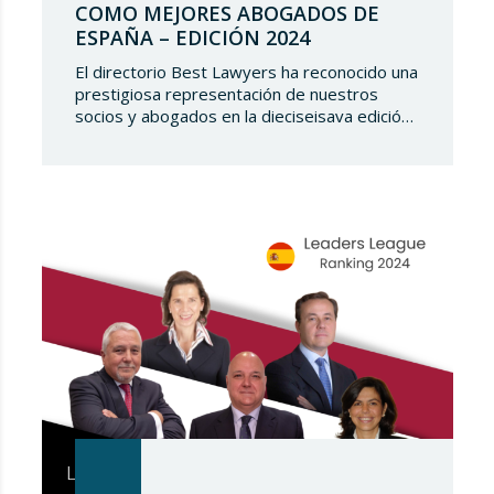
COMO MEJORES ABOGADOS DE
ESPAÑA – EDICIÓN 2024
El directorio Best Lawyers ha reconocido una
prestigiosa representación de nuestros
socios y abogados en la dieciseisava edición
de “The Best Lawyers Spain 2024”. Es un
gran honor para Lupicinio International Law
Firm celebrar el reconocimiento de nuestro
equipo de profesionales una vez más, y
continuar estando presentes en tan selecto
directorio demostrando nuestro talento
jurídico. ¿Qué es…