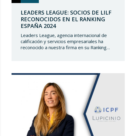
LEADERS LEAGUE: SOCIOS DE LILF
RECONOCIDOS EN EL RANKING
ESPAÑA 2024
Leaders League, agencia internacional de
calificación y servicios empresariales ha
reconocido a nuestra firma en su Ranking
España 2024. En Lupicinio International Law
Firm nos sentimos muy honrados de que una
prestigiosa representación de nuestros
socios hayan sido reconocidos nuevamente y
de seguir siendo parte de un directorio tan
selecto, lo que demuestra el gran talento…