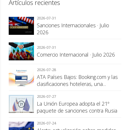
Artículos recientes
2026-07-31
Sanciones Internacionales · Julio
2026
2026-07-31
Comercio Internacional · Julio 2026
2026-07-28
ATA Países Bajos: Booking.com y las
clasificaciones hoteleras, una
cuestión de transparencia para el
2026-07-27
consumidor
La Unión Europea adopta el 21º
paquete de sanciones contra Rusia
2026-07-24