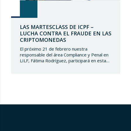
LAS MARTESCLASS DE ICPF –
LUCHA CONTRA EL FRAUDE EN LAS
CRIPTOMONEDAS
El próximo 21 de febrero nuestra
responsable del área Compliance y Penal en
LILF, Fátima Rodríguez, participará en esta
‘Martesclass’ organizada por la Asociación
ICPF. Durante esta masterclass, se abordará
cómo combatir el fraude en esta nueva
realidad financiera que ha surgido de la mano
del mundo del blockchain y de las
criptomonedas. Y para…