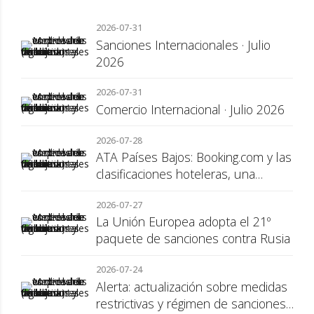
2026-07-31
Sanciones Internacionales · Julio
2026
2026-07-31
Comercio Internacional · Julio 2026
2026-07-28
ATA Países Bajos: Booking.com y las
clasificaciones hoteleras, una
cuestión de transparencia para el
2026-07-27
consumidor
La Unión Europea adopta el 21º
paquete de sanciones contra Rusia
2026-07-24
Alerta: actualización sobre medidas
restrictivas y régimen de sanciones