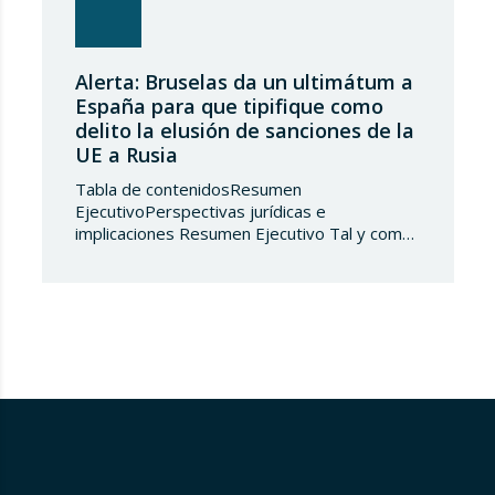
Alerta: Bruselas da un ultimátum a
España para que tipifique como
delito la elusión de sanciones de la
UE a Rusia
Tabla de contenidosResumen
EjecutivoPerspectivas jurídicas e
implicaciones Resumen Ejecutivo Tal y como
adelantábamos en su día, la Directiva
2024/1226 obligaba a los Estados miembros
a incorporar en su derecho nacional nuevos
tipos penales que sancionaran la vulneración
de las medidas restrictivas adoptadas por la
UE. Ante el incumplimiento de la obligación de
transposición de la…