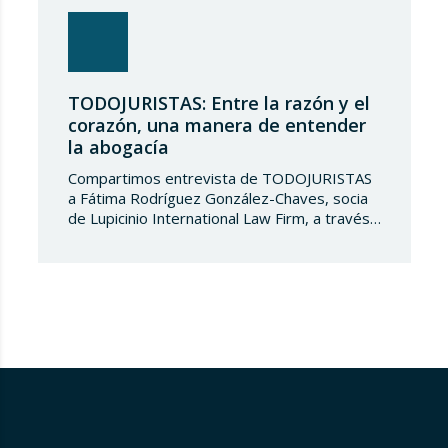
TODOJURISTAS: Entre la razón y el
corazón, una manera de entender
la abogacía
Compartimos entrevista de TODOJURISTAS
a Fátima Rodríguez González-Chaves, socia
de Lupicinio International Law Firm, a través
del cual comparte su trayectoria profesional
y una visión personal sobre el ejercicio de la
abogacía. Bajo el título «Entre la razón y el
corazón: una manera de entender la
abogacía», Fátima reflexiona sobre la
importancia de combinar la excelencia…