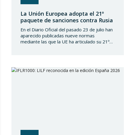
La Unión Europea adopta el 21º
paquete de sanciones contra Rusia
En el Diario Oficial del pasado 23 de julio han
aparecido publicadas nueve normas
mediante las que la UE ha articulado su 21º
paquete de sanciones a la Federación de
Rusia. Se trata de una normativa de notable
amplitud y severidad, que viene a endurecer
aún más el régimen sancionador europeo
contra dicho país. En…