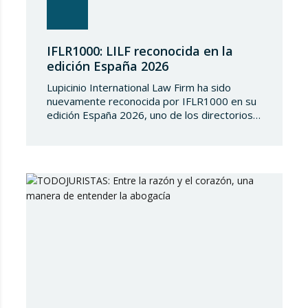
IFLR1000: LILF reconocida en la
edición España 2026
Lupicinio International Law Firm ha sido
nuevamente reconocida por IFLR1000 en su
edición España 2026, uno de los directorios
internacionales de mayor prestigio en el
ámbito del derecho financiero y corporativo.
Cada año, IFLR1000 evalúa y clasifica a
despachos y abogados de todo el mundo a
partir de un riguroso proceso de
investigación independiente basado…