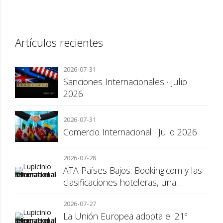
Artículos recientes
2026-07-31
Sanciones Internacionales · Julio
2026
2026-07-31
Comercio Internacional · Julio 2026
2026-07-28
ATA Países Bajos: Booking.com y las
clasificaciones hoteleras, una
cuestión de transparencia para el
2026-07-27
consumidor
La Unión Europea adopta el 21º