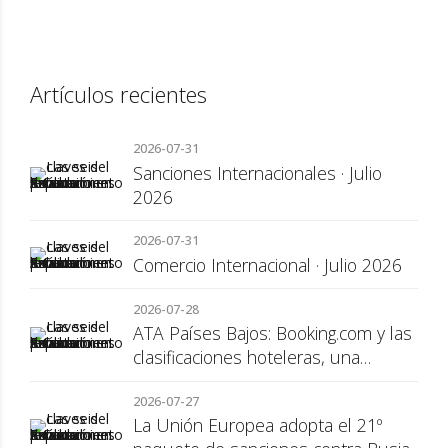
Artículos recientes
2026-07-31
Sanciones Internacionales · Julio
2026
2026-07-31
Comercio Internacional · Julio 2026
2026-07-28
ATA Países Bajos: Booking.com y las
clasificaciones hoteleras, una
cuestión de transparencia para el
2026-07-27
consumidor
La Unión Europea adopta el 21º