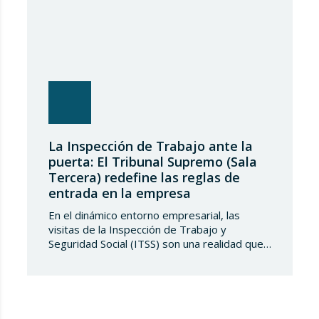
La Inspección de Trabajo ante la
puerta: El Tribunal Supremo (Sala
Tercera) redefine las reglas de
entrada en la empresa
En el dinámico entorno empresarial, las
visitas de la Inspección de Trabajo y
Seguridad Social (ITSS) son una realidad que
toda compañía debe conocer y saber
gestionar. Recientemente, una sentencia del
Tribunal Supremo ha generado una notable
controversia al reinterpretar los límites de
estas actuaciones, poniendo en el centro del