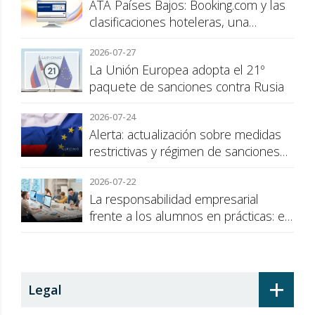
ATA Países Bajos: Booking.com y las
clasificaciones hoteleras, una
cuestión de transparencia para el
2026-07-27
consumidor
La Unión Europea adopta el 21º
paquete de sanciones contra Rusia
2026-07-24
Alerta: actualización sobre medidas
restrictivas y régimen de sanciones
de la UE a Rusia
2026-07-22
La responsabilidad empresarial
frente a los alumnos en prácticas: el
recargo de prestaciones
+
Legal