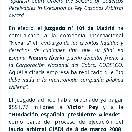
“Spanish Court Orders the Seizure of Codelco´s
Receivables in Execution of Pey Casado´s Arbitral
Award”
.
En efecto, el
Juzgado nº 101 de Madrid
ha
comunicado a la compañía internacional
“Nexans” el
“embargo de los créditos líquidos y
derechos de cualquier tipo que su filial en
España,
Nexans Iberia
,
pueda detentar frente a
la Corporación Nacional del Cobre, CODELCO
.
Aquélla citada empresa ha replicado que
“no
debe nada a la mencionada compañía pública
chilena”.
El Juzgado ad hoc había ordenado ya pagar
$551,77 millones a
Víctor Pey
y a la
“Fundación española presidente Allende”
,
como parte del proceso de ejecución del
laudo arbitral CIADI de 8 de marzo 2008
.