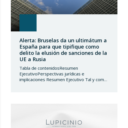
Alerta: Bruselas da un ultimátum a
España para que tipifique como
delito la elusión de sanciones de la
UE a Rusia
Tabla de contenidosResumen
EjecutivoPerspectivas jurídicas e
implicaciones Resumen Ejecutivo Tal y como
adelantábamos en su día, la Directiva
2024/1226 obligaba a los Estados miembros
a incorporar en su derecho nacional nuevos
tipos penales que sancionaran la vulneración
de las medidas restrictivas adoptadas por la
UE. Ante el incumplimiento de la obligación de
transposición de la…