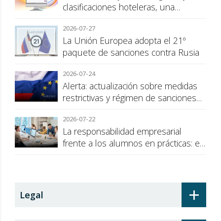
clasificaciones hoteleras, una
cuestión de transparencia para el
2026-07-27
consumidor
La Unión Europea adopta el 21º
paquete de sanciones contra Rusia
2026-07-24
Alerta: actualización sobre medidas
restrictivas y régimen de sanciones
de la UE a Rusia
2026-07-22
La responsabilidad empresarial
frente a los alumnos en prácticas: el
recargo de prestaciones
+
Legal