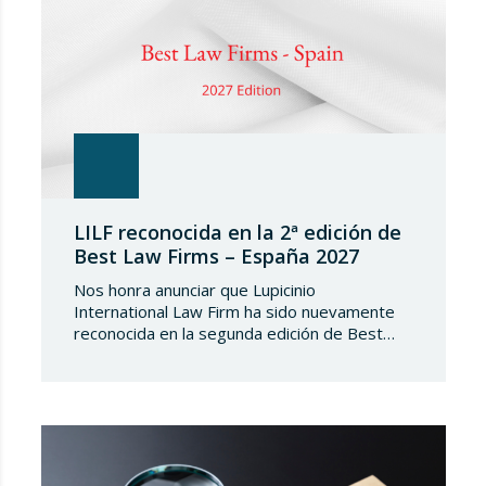
LILF reconocida en la 2ª edición de
Best Law Firms – España 2027
Nos honra anunciar que Lupicinio
International Law Firm ha sido nuevamente
reconocida en la segunda edición de Best
Law Firms – España 2027. Esta edición para
el capítulo español de Best Law
Firms, impulsada por Best Lawyers,
consolida una nueva referencia en la
evaluación de la excelencia jurídica en España.
Tras más de una década de trayectoria en
Estados Unidos…