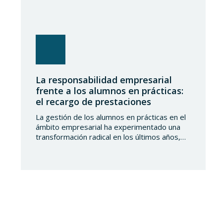
La responsabilidad empresarial
frente a los alumnos en prácticas:
el recargo de prestaciones
La gestión de los alumnos en prácticas en el
ámbito empresarial ha experimentado una
transformación radical en los últimos años,
desplazándose de un modelo basado en la
formación académica pura hacia una
integración plena en el sistema de protección
de la Seguridad Social. Este cambio no solo
implica obligaciones administrativas de alta y
cotización, sino…