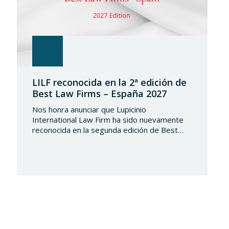
LILF reconocida en la 2ª edición de
Best Law Firms – España 2027
Nos honra anunciar que Lupicinio
International Law Firm ha sido nuevamente
reconocida en la segunda edición de Best
Law Firms – España 2027. Esta edición para
el capítulo español de Best Law
Firms, impulsada por Best Lawyers,
consolida una nueva referencia en la
evaluación de la excelencia jurídica en España.
Tras más de una década de trayectoria en
Estados Unidos…