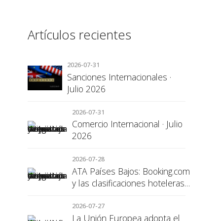
Artículos recientes
2026-07-31
Sanciones Internacionales ·
Julio 2026
2026-07-31
Comercio Internacional · Julio
2026
2026-07-28
ATA Países Bajos: Booking.com
y las clasificaciones hoteleras,
una cuestión de transparencia
para el consumidor
2026-07-27
La Unión Europea adopta el