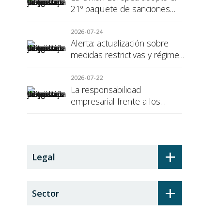
21º paquete de sanciones
contra Rusia
2026-07-24
Alerta: actualización sobre
medidas restrictivas y régimen
de sanciones de la UE a Rusia
2026-07-22
La responsabilidad
empresarial frente a los
alumnos en prácticas: el
recargo de prestaciones
+
Legal
+
Sector