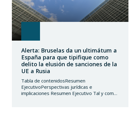
Alerta: Bruselas da un ultimátum a
España para que tipifique como
delito la elusión de sanciones de la
UE a Rusia
Tabla de contenidosResumen
EjecutivoPerspectivas jurídicas e
implicaciones Resumen Ejecutivo Tal y como
adelantábamos en su día, la Directiva
2024/1226 obligaba a los Estados miembros
a incorporar en su derecho nacional nuevos
tipos penales que sancionaran la vulneración
de las medidas restrictivas adoptadas por la
UE. Ante el incumplimiento de la obligación de
transposición de la…