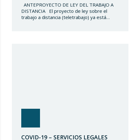
ANTEPROYECTO DE LEY DEL TRABAJO A
DISTANCIA El proyecto de ley sobre el
trabajo a distancia (teletrabajo) ya está
sobre la mesa. Las fuerzas sociales tienen
entre sus manos la regulación de este y los
derechos y garantías de los trabajadores
que optarán por dicha modalidad de
prestación de servicios. Tal y como…
COVID-19 – SERVICIOS LEGALES