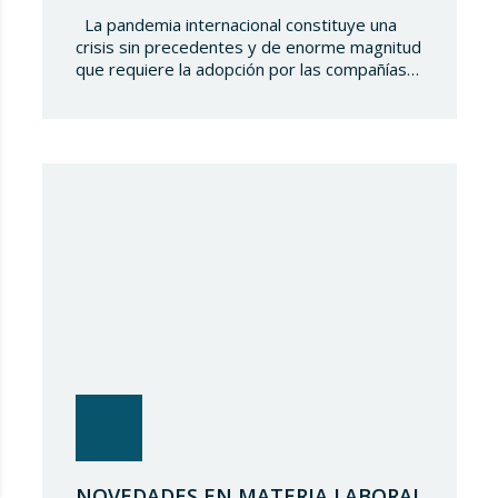
La pandemia internacional constituye una
crisis sin precedentes y de enorme magnitud
que requiere la adopción por las compañías
de medidas, tanto orientadas a hacer frente
al impacto económico y social negativo
derivado del COVID-19, como a la detección
de riesgos y oportunidades relacionados con
la misma. Lupicinio International Law Firm
(“LILF”) quiere ofrecer…
NOVEDADES EN MATERIA LABORAL