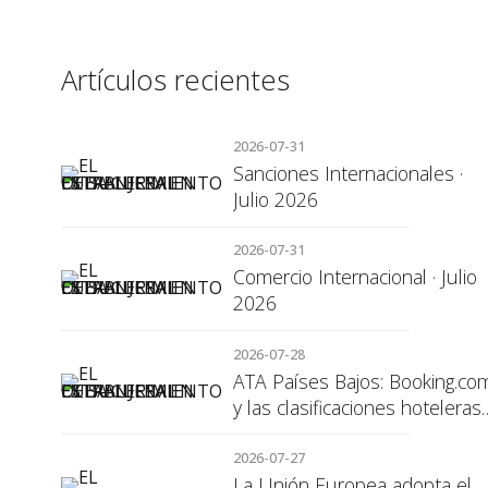
Artículos recientes
2026-07-31
Sanciones Internacionales ·
Julio 2026
2026-07-31
Comercio Internacional · Julio
2026
2026-07-28
ATA Países Bajos: Booking.co
y las clasificaciones hoteleras,
una cuestión de transparenci
para el consumidor
2026-07-27
La Unión Europea adopta el