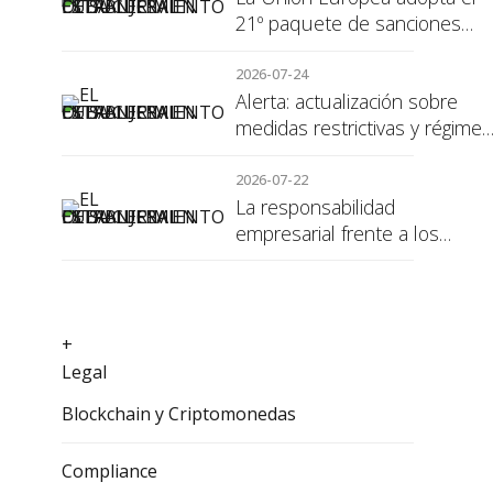
21º paquete de sanciones
contra Rusia
2026-07-24
Alerta: actualización sobre
medidas restrictivas y régimen
de sanciones de la UE a Rusi
2026-07-22
La responsabilidad
empresarial frente a los
alumnos en prácticas: el
recargo de prestaciones
+
Legal
Blockchain y Criptomonedas
Compliance