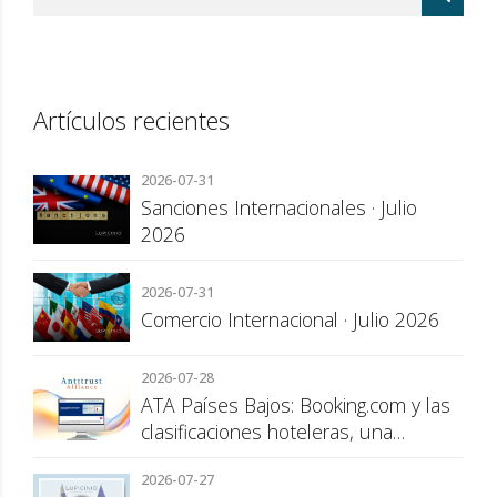
Artículos recientes
2026-07-31
Sanciones Internacionales · Julio
2026
2026-07-31
Comercio Internacional · Julio 2026
2026-07-28
ATA Países Bajos: Booking.com y las
clasificaciones hoteleras, una
cuestión de transparencia para el
2026-07-27
consumidor