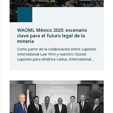
WAOML México 2025: escenario
clave para el futuro legal de la
minería
Como parte de la colaboración entre Lupicinio
International Law Firm y nuestro Cluster
Lupicinio para América Latina, International
Disruption, liderado por Brian Minutti, hemos
tenido el placer de compartir espacio en la
conferencia anual edición 2025 de la World
Association of Mining Lawyers (WAOML),
celebrada en México del 1 al 3 de junio.
Nuestra participación…