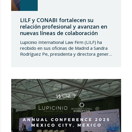
LILF y CONABI fortalecen su
relación profesional y avanzan en
nuevas líneas de colaboración
Lupicinio International Law Firm (LILF) ha
recibido en sus oficinas de Madrid a Sandra
Rodríguez Pe, presidenta y directora general
de Consultores y Abogados Internacionales
(CONABI), despacho de abogados con sede
en La Habana, en el marco de una reunión de
alto nivel orientada al fortalecimiento de
relaciones institucionales y al desarrollo de
nuevas oportunidades…