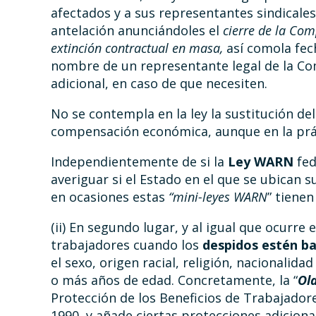
afectados y a sus representantes sindicale
antelación anunciándoles el
cierre de la Co
extinción contractual en masa,
así comola fech
nombre de un representante legal de la Co
adicional, en caso de que necesiten.
No se contempla en la ley la sustitución del
compensación económica, aunque en la prá
Independientemente de si la
Ley
WARN
fed
averiguar si el Estado en el que se ubican 
en ocasiones estas
“mini-leyes WARN
” tienen
(ii) En segundo lugar, y al igual que ocurre
trabajadores cuando los
despidos estén ba
el sexo, origen racial, religión, nacionalida
o más años de edad. Concretamente, la “
Ol
Protección de los Beneficios de Trabajado
1990, y añade ciertas protecciones adiciona