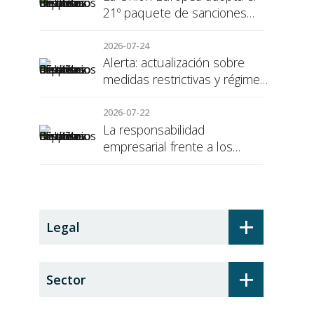
21º paquete de sanciones
contra Rusia
2026-07-24
Alerta: actualización sobre
medidas restrictivas y régimen
de sanciones de la UE a Rusia
2026-07-22
La responsabilidad
empresarial frente a los
alumnos en prácticas: el
recargo de prestaciones
+
Legal
+
Sector