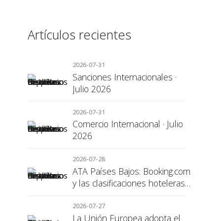
Artículos recientes
2026-07-31
Sanciones Internacionales ·
Julio 2026
2026-07-31
Comercio Internacional · Julio
2026
2026-07-28
ATA Países Bajos: Booking.com
y las clasificaciones hoteleras,
una cuestión de transparencia
para el consumidor
2026-07-27
La Unión Europea adopta el