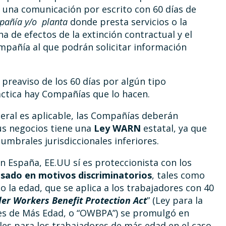
s una comunicación por escrito con 60 días de
mpañía y/o planta
donde presta servicios o la
a de efectos de la extinción contractual y el
mpañía al que podrán solicitar información
 preaviso de los 60 días por algún tipo
ctica hay Compañías que lo hacen.
eral es aplicable, las Compañías deberán
sus negocios tiene una
Ley
WARN
estatal, ya que
 umbrales jurisdiccionales inferiores.
 en España, EE.UU sí es proteccionista con los
sado en motivos discriminatorios
, tales como
d o la edad, que se aplica a los trabajadores con 40
der Workers Benefit Protection Act
” (Ley para la
res de Más Edad, o “OWBPA”) se promulgó en
les para los trabajadores de más edad en el caso