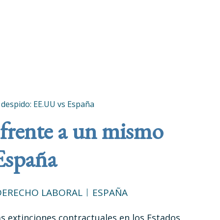
 despido: EE.UU vs España
 frente a un mismo
España
DERECHO LABORAL
ESPAÑA
s extinciones contractuales en los Estados