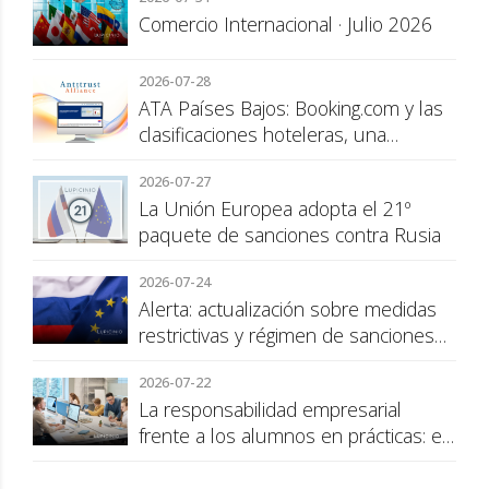
Comercio Internacional · Julio 2026
2026-07-28
ATA Países Bajos: Booking.com y las
clasificaciones hoteleras, una
cuestión de transparencia para el
2026-07-27
consumidor
La Unión Europea adopta el 21º
paquete de sanciones contra Rusia
2026-07-24
Alerta: actualización sobre medidas
restrictivas y régimen de sanciones
de la UE a Rusia
2026-07-22
La responsabilidad empresarial
frente a los alumnos en prácticas: el
recargo de prestaciones