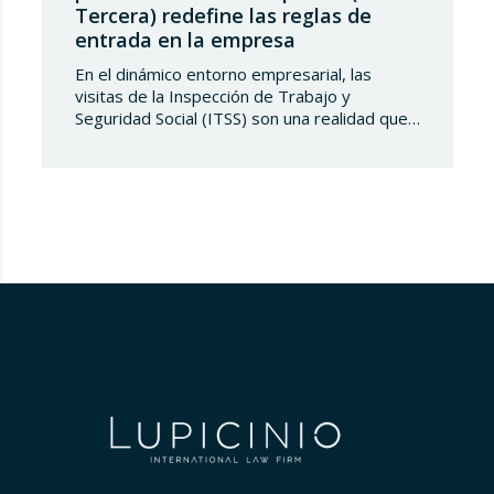
Tercera) redefine las reglas de
entrada en la empresa
En el dinámico entorno empresarial, las
visitas de la Inspección de Trabajo y
Seguridad Social (ITSS) son una realidad que
toda compañía debe conocer y saber
gestionar. Recientemente, una sentencia del
Tribunal Supremo ha generado una notable
controversia al reinterpretar los límites de
estas actuaciones, poniendo en el centro del
debate un derecho fundamental: la…