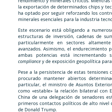
rendimiento y minerales críticos. Mientra
la exportación de determinados chips y te
ha optado por seguir reforzando los contro
minerales esenciales para la industria tecno
Este escenario está obligando a numeros
estructuras de inversión, cadenas de sumi
particularmente en sectores altament
avanzados. Asimismo, el endurecimiento pr
ambas potencias está incrementando sig
compliance
y de exposición geopolítica par
Pese a la persistencia de estas tensiones
procurado mantener abiertos determinado
particular, el ministro de Asuntos Exterio
como «estable» la relación bilateral con E
China de una delegación de senadores es
primeros contactos políticos de alto nivel
de Donald Trump.