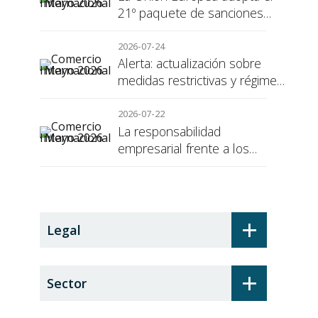
21º paquete de sanciones
contra Rusia
2026-07-24
Alerta: actualización sobre
medidas restrictivas y régimen
de sanciones de la UE a Rusia
2026-07-22
La responsabilidad
empresarial frente a los
alumnos en prácticas: el
recargo de prestaciones
+
Legal
+
Sector