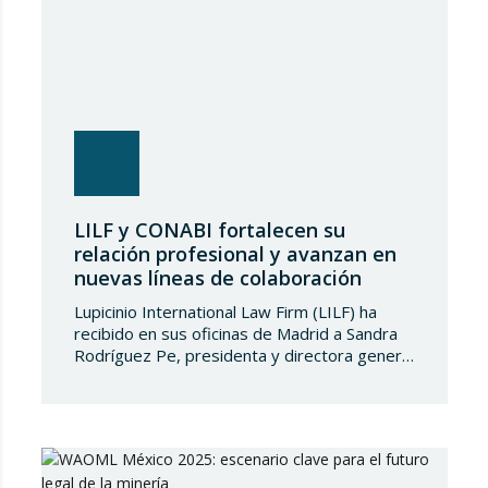
LILF y CONABI fortalecen su
relación profesional y avanzan en
nuevas líneas de colaboración
Lupicinio International Law Firm (LILF) ha
recibido en sus oficinas de Madrid a Sandra
Rodríguez Pe, presidenta y directora general
de Consultores y Abogados Internacionales
(CONABI), despacho de abogados con sede
en La Habana, en el marco de una reunión de
alto nivel orientada al fortalecimiento de
relaciones institucionales y al desarrollo de
nuevas oportunidades…