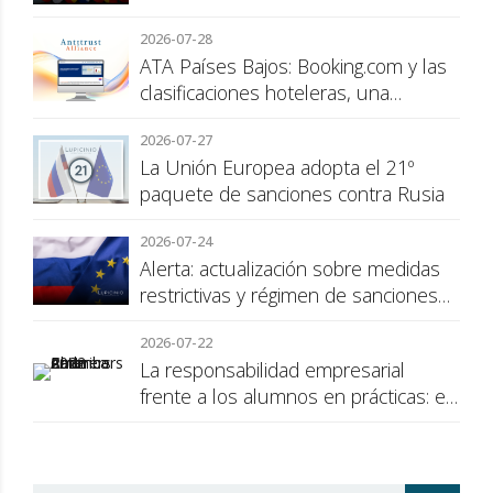
2026-07-28
ATA Países Bajos: Booking.com y las
clasificaciones hoteleras, una
cuestión de transparencia para el
2026-07-27
consumidor
La Unión Europea adopta el 21º
paquete de sanciones contra Rusia
2026-07-24
Alerta: actualización sobre medidas
restrictivas y régimen de sanciones
de la UE a Rusia
2026-07-22
La responsabilidad empresarial
frente a los alumnos en prácticas: el
recargo de prestaciones