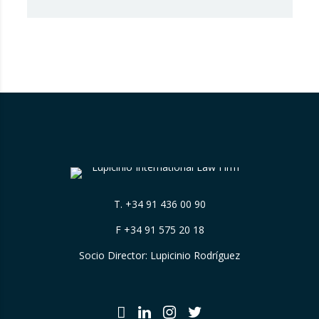
evento para conmemorar el “DIA MUNDIAL
DE LA MARCA”, organizado por la Institución
pública dominicana ONAPI (Organización
Nacional de Patentes industriales). A dicho
evento asistió, en representación de
Lupicinio International Law…
T.
+34 91 436 00 90
F +34 91 575 20 18
Socio Director: Lupicinio Rodríguez