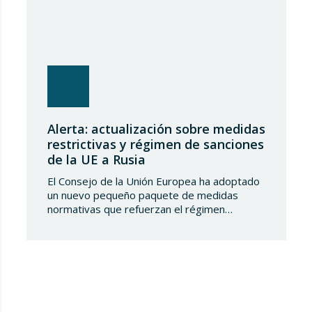
Alerta: actualización sobre medidas
restrictivas y régimen de sanciones
de la UE a Rusia
El Consejo de la Unión Europea ha adoptado
un nuevo pequeño paquete de medidas
normativas que refuerzan el régimen
sancionador frente a la Federación de Rusia.
Este conjunto de decisiones combina la
ampliación de las listas de personas y
entidades sancionadas en el sector
tecnológico-militar con un reajuste en los
plazos del mecanismo de límite…