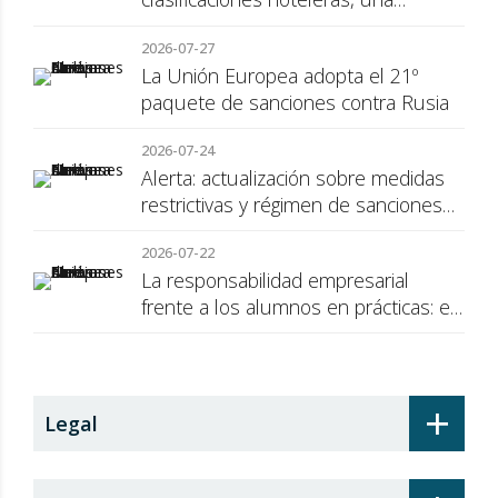
cuestión de transparencia para el
2026-07-27
consumidor
La Unión Europea adopta el 21º
paquete de sanciones contra Rusia
2026-07-24
Alerta: actualización sobre medidas
restrictivas y régimen de sanciones
de la UE a Rusia
2026-07-22
La responsabilidad empresarial
frente a los alumnos en prácticas: el
recargo de prestaciones
+
Legal