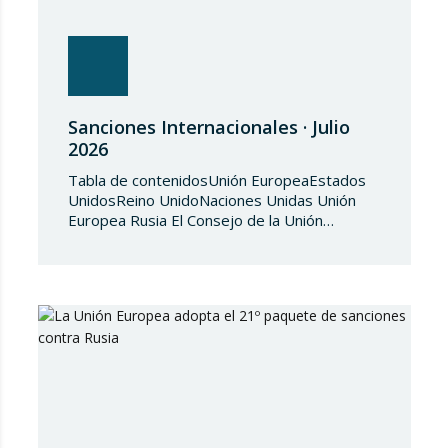
Sanciones Internacionales · Julio
2026
Tabla de contenidosUnión EuropeaEstados
UnidosReino UnidoNaciones Unidas Unión
Europea Rusia El Consejo de la Unión
Europea, en fecha de 3 de julio de 2026,
aprueba el Reglamento de Ejecución (UE)
2026/1541 del Consejo, de 3 de julio de
2026, por el que se aplica el Reglamento
(UE) 2018/1542 relativo a la adopción de
medidas restrictivas…