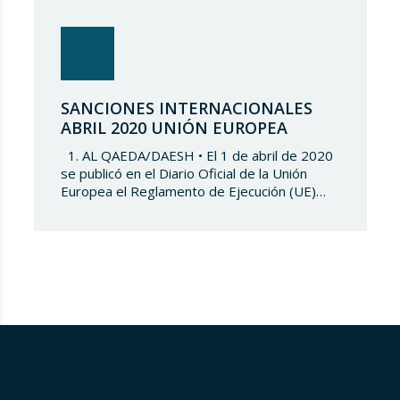
SANCIONES INTERNACIONALES
ABRIL 2020 UNIÓN EUROPEA
1. AL QAEDA/DAESH • El 1 de abril de 2020
se publicó en el Diario Oficial de la Unión
Europea el Reglamento de Ejecución (UE)
2020/483 de la Comisión que modifica el
Anexo I del Reglamento (CE) 2002/881 del
Consejo. Mediante la modificación de dicho
Anexo se suprimió a una persona física
(Ibrahim Mohamed…