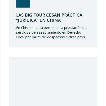
LAS BIG FOUR CESAN PRÁCTICA
“JURÍDICA” EN CHINA
En China no está permitido la prestación de
servicios de asesoramiento en Derecho
Local por parte de despachos extranjeros.
Por ello, las “divisiones jurídicas” de las Big
Four solían establecer una alianza estratégica
con los despachos de abogados nacionales.
Así, se consumaban afiliaciones que permitían
un asesoramiento integral respecto de las
operaciones con China. Parece…