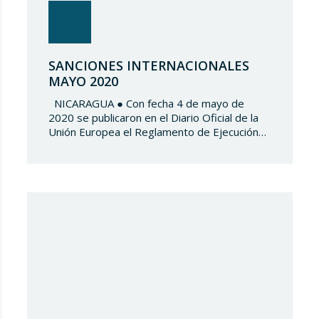
SANCIONES INTERNACIONALES
MAYO 2020
NICARAGUA ● Con fecha 4 de mayo de
2020 se publicaron en el Diario Oficial de la
Unión Europea el Reglamento de Ejecución
(UE) 2020/606 del Consejo y la Decisión
(PESC) 2020/607 del Consejo , las cuales
modifican tanto el Anexo I del Reglamento
(UE) 2019/1716 del Consejo como el Anexo
de la Decisión…