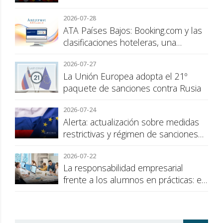
2026-07-28
ATA Países Bajos: Booking.com y las
clasificaciones hoteleras, una
cuestión de transparencia para el
2026-07-27
consumidor
La Unión Europea adopta el 21º
paquete de sanciones contra Rusia
2026-07-24
Alerta: actualización sobre medidas
restrictivas y régimen de sanciones
de la UE a Rusia
2026-07-22
La responsabilidad empresarial
frente a los alumnos en prácticas: el
recargo de prestaciones