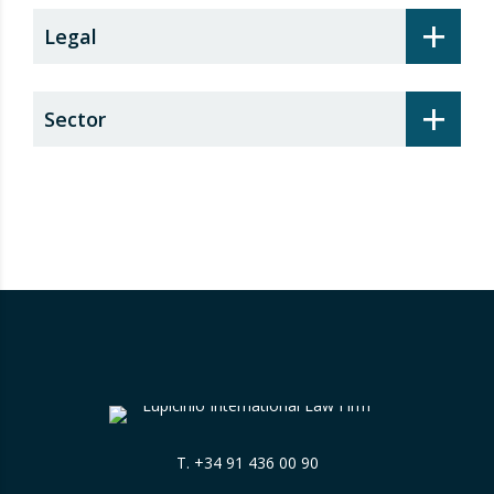
+
Legal
+
Sector
T.
+34 91 436 00 90