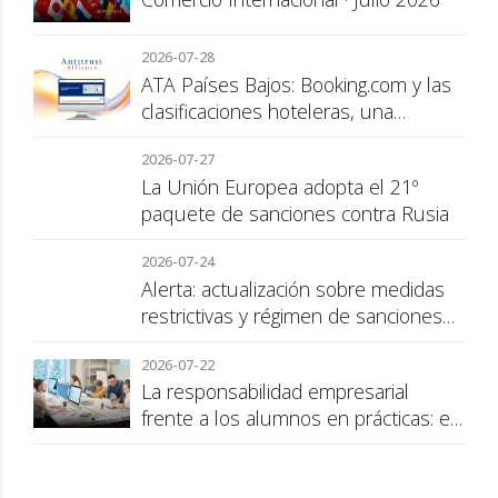
2026-07-28
ATA Países Bajos: Booking.com y las
clasificaciones hoteleras, una
cuestión de transparencia para el
2026-07-27
consumidor
La Unión Europea adopta el 21º
paquete de sanciones contra Rusia
2026-07-24
Alerta: actualización sobre medidas
restrictivas y régimen de sanciones
de la UE a Rusia
2026-07-22
La responsabilidad empresarial
frente a los alumnos en prácticas: el
recargo de prestaciones