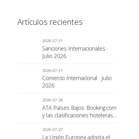
Artículos recientes
2026-07-31
Sanciones Internacionales ·
Julio 2026
2026-07-31
Comercio Internacional · Julio
2026
2026-07-28
ATA Países Bajos: Booking.com
y las clasificaciones hoteleras,
una cuestión de transparencia
para el consumidor
2026-07-27
La Unión Europea adopta el