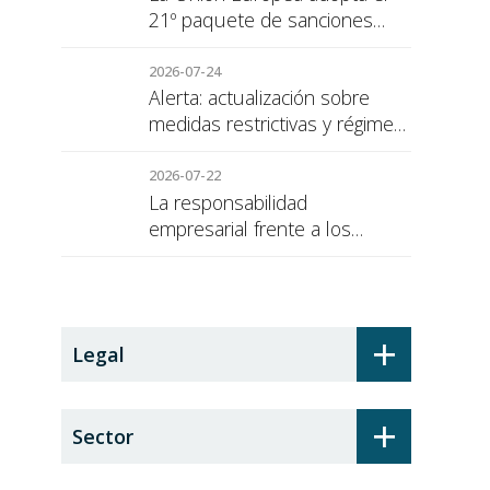
21º paquete de sanciones
contra Rusia
2026-07-24
Alerta: actualización sobre
medidas restrictivas y régimen
de sanciones de la UE a Rusia
2026-07-22
La responsabilidad
empresarial frente a los
alumnos en prácticas: el
recargo de prestaciones
+
Legal
+
Sector