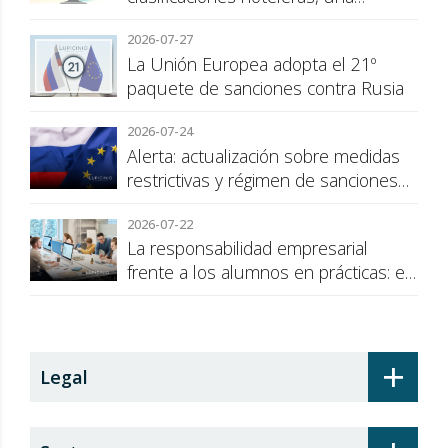
cuestión de transparencia para el
2026-07-27
consumidor
La Unión Europea adopta el 21º
paquete de sanciones contra Rusia
2026-07-24
Alerta: actualización sobre medidas
restrictivas y régimen de sanciones
de la UE a Rusia
2026-07-22
La responsabilidad empresarial
frente a los alumnos en prácticas: el
recargo de prestaciones
+
Legal