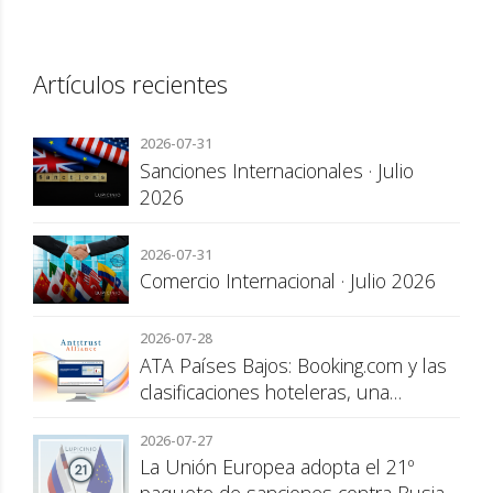
Artículos recientes
2026-07-31
Sanciones Internacionales · Julio
2026
2026-07-31
Comercio Internacional · Julio 2026
2026-07-28
ATA Países Bajos: Booking.com y las
clasificaciones hoteleras, una
cuestión de transparencia para el
2026-07-27
consumidor
La Unión Europea adopta el 21º