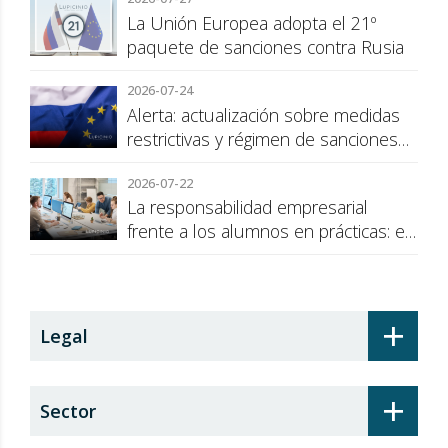
consumidor
La Unión Europea adopta el 21º
paquete de sanciones contra Rusia
2026-07-24
Alerta: actualización sobre medidas
restrictivas y régimen de sanciones
de la UE a Rusia
2026-07-22
La responsabilidad empresarial
frente a los alumnos en prácticas: el
recargo de prestaciones
+
Legal
+
Sector